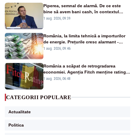
Piperea, semnal de alarmă. De ce este
bine să avem bani cash, în contextul
alertei energetice?
1 aug. 2026, 09:39
România, la limita tehnică a importurilor
de energie. Prețurile cresc alarmant -
Analiză Realitatea Plus
1 aug. 2026, 09:46
România a scăpat de retrogradarea
economiei. Agenția Fitch menține ratingul
„BBB-” cu perspectivă negativă
1 aug. 2026, 06:48
CATEGORII POPULARE
Actualitate
Politica