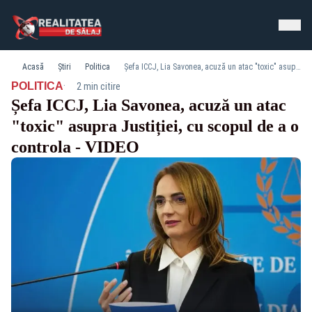
Acasă
Știri
Politica
Șefa ICCJ, Lia Savonea, acuză un atac "toxic" asupra Justiției, cu scopul de a o controla - VIDEO
·
POLITICA
2 min citire
Șefa ICCJ, Lia Savonea, acuză un atac
"toxic" asupra Justiției, cu scopul de a o
controla - VIDEO