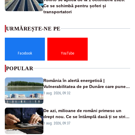
Ce se schimbă pentru șoferi și
transportatori
URMĂREȘTE-NE PE
Facebook
YouTube
POPULAR
România în alertă energetică |
Vulnerabilitatea de pe Dunăre care pune
în pericol Centrala Cernavodă era
1 aug. 2026, 09:32
cunoscută de pe vremea lui Ceaușescu
De azi, milioane de români primesc un
drept nou. Ce se întâmplă dacă ți se strică
un produs
1 aug. 2026, 09:37