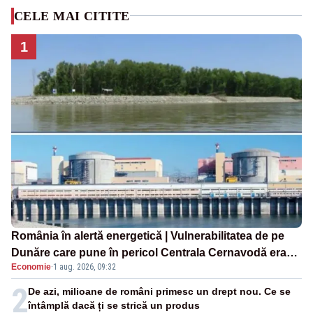
CELE MAI CITITE
1
România în alertă energetică | Vulnerabilitatea de pe
Dunăre care pune în pericol Centrala Cernavodă era
Economie
·
1 aug. 2026, 09:32
cunoscută de pe vremea lui Ceaușescu
2
De azi, milioane de români primesc un drept nou. Ce se
întâmplă dacă ți se strică un produs