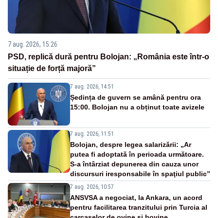
7 aug. 2026, 15:26
PSD, replică dură pentru Bolojan: „România este într-o
situație de forță majoră”
7 aug. 2026, 14:51
Ședința de guvern se amână pentru ora
15:00. Bolojan nu a obținut toate avizele
7 aug. 2026, 11:51
Bolojan, despre legea salarizării: „Ar
putea fi adoptată în perioada următoare.
S-a întârziat depunerea din cauza unor
discursuri iresponsabile în spaţiul public”
7 aug. 2026, 10:57
ANSVSA a negociat, la Ankara, un acord
pentru facilitarea tranzitului prin Turcia al
carcaselor de ovine și bovine