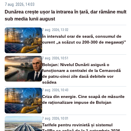
7 aug. 2026, 14:03
Dunărea crește ușor la intrarea în țară, dar rămâne mult
sub media lunii august
7 aug. 2026, 13:02
În intervalul orar de seară, consumul de
curent „a scăzut cu 200-300 de megawați”
7 aug. 2026, 10:51
Bolojan: Nivelul Dunării asigură o
funcționare a centralei de la Cernavodă
de patru-cinci zile dacă debitele vor
scădea
7 aug. 2026, 10:43
Criza din energie. Cine scapă de măsurile
de raționalizare impuse de Bolojan
7 aug. 2026, 10:01
Tarifele pentru rovinietă și sistemul
TollRo se aplică de la 1 octombrie 2026.