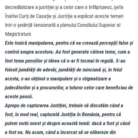
decredibilizare a justiției și a celor care o înfăptuiesc, șefa
Înaltei Curți de Casație și Justiție a explicat aceste temeri
într-o ședință tensionată a plenului Consiliului Superior al
Magistraturii.
Este toxică manipularea, pentru că ea creează percepții false și
control asupra acestora. Au fost generate câteva teme, cum a
fost tema pensiilor și ideea că n-ar fi tocmai în regulă. S-au
folosit jumătăți de adevăr, jumătăți de minciună și, în felul
acesta, s-au obținut o manipulare și o stigmatizare a
judecătorilor și a procurorilor, a tuturor celor care beneficiau de
aceste pensii.
Apropo de capturarea Justiției, trebuie să discutăm când a
fost, în mod real, capturată Justiția în România, pentru că
putem vorbi onest și despre această temă: dacă a fost și când
a fost ea. Nu acum, când a încercat să se elibereze din