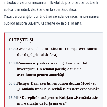
introducerea unui mecanism flexibil de plafonare ar putea fi
aplicate imediat, dacă ar exista voință politică.
Criza carburanților continuă să se adâncească, iar presiunea
publică asupra Guvernului crește de la o zi la alta.
CITEȘTE ȘI
Groenlanda îi pune frână lui Trump. Avertisment
13:35
dur după planul de foraj
România își păstrează ratingul recomandat
10:38
investițiilor. Un semnal pozitiv, dar și un
avertisment pentru autorități
Nicușor Dan, avertisment după decizia Moody’s:
08:51
„România trebuie să revină la creștere economică”
PSD, replică dură pentru Bolojan: „România este
15:26
într-o situație de forță majoră”