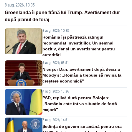
8 aug. 2026, 13:35
Groenlanda îi pune frână lui Trump. Avertisment dur
după planul de foraj
8 aug. 2026, 10:38
România își păstrează ratingul
recomandat investițiilor. Un semnal
pozitiv, dar și un avertisment pentru
autorități
8 aug. 2026, 08:51
Nicușor Dan, avertisment după decizia
Moody’s: „România trebuie să revină la
creștere economică”
7 aug. 2026, 15:26
PSD, replică dură pentru Bolojan:
„România este într-o situație de forță
majoră”
7 aug. 2026, 14:51
Ședința de guvern se amână pentru ora