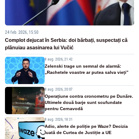
24 feb. 2026, 15:50
Complot dejucat în Serbia: doi bărbați, suspectați că
plănuiau asasinarea lui Vučić
8 aug. 2026, 21:42
Zelenski trage un semnal de alarmă:
„Rachetele voastre ar putea salva vieți”
8 aug. 2026, 20:07
Operațiune contra cronometru pe Dunăre.
Ultimele două barje sunt scufundate
pentru Cernavodă
8 aug. 2026, 18:31
Adio, alerte de poliție pe Waze? Decizia
luată de Curtea de Justiție a UE