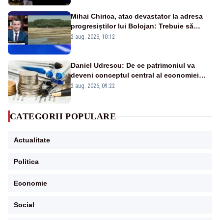
Mihai Chirica, atac devastator la adresa
progresiștilor lui Bolojan: Trebuie să
protejăm și natura, dar nu șținem omaneii
2 aug. 2026, 10:12
în stare permanentă de alertă
Daniel Udrescu: De ce patrimoniul va
deveni conceptul central al economiei
viitoare?
2 aug. 2026, 09:22
CATEGORII POPULARE
Actualitate
Politica
Economie
Social