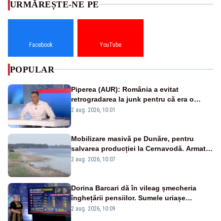
URMĂREȘTE-NE PE
Facebook
YouTube
POPULAR
Piperea (AUR): România a evitat
retrogradarea la junk pentru că era o
catastrofă pentru bănci și fondurile de
2 aug. 2026, 10:01
pensii
Mobilizare masivă pe Dunăre, pentru
salvarea producției la Cernavodă. Armata
va detona o stâncă și va devia apa
2 aug. 2026, 10:07
fluviului - IMAGINI AERIENE
Dorina Barcari dă în vileag șmecheria
înghețării pensiilor. Sumele uriașe
pierdute de fiecare român
2 aug. 2026, 10:09