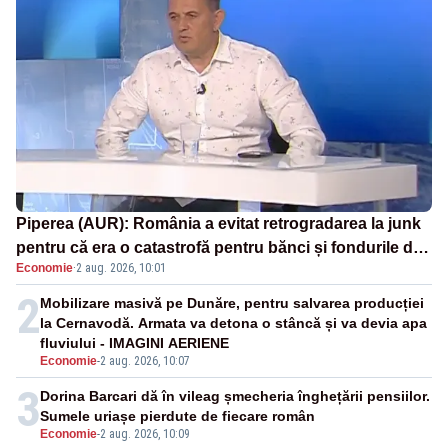
Piperea (AUR): România a evitat retrogradarea la junk
pentru că era o catastrofă pentru bănci și fondurile de
Economie
·
2 aug. 2026, 10:01
pensii
2
Mobilizare masivă pe Dunăre, pentru salvarea producției
la Cernavodă. Armata va detona o stâncă și va devia apa
fluviului - IMAGINI AERIENE
Economie
-
2 aug. 2026, 10:07
3
Dorina Barcari dă în vileag șmecheria înghețării pensiilor.
Sumele uriașe pierdute de fiecare român
Economie
-
2 aug. 2026, 10:09