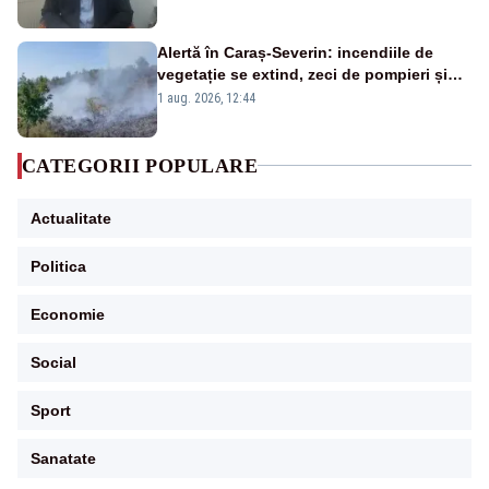
Alertă în Caraș-Severin: incendiile de
vegetație se extind, zeci de pompieri și
silvicultori se luptă cu flăcările - VIDEO
1 aug. 2026, 12:44
CATEGORII POPULARE
Actualitate
Politica
Economie
Social
Sport
Sanatate