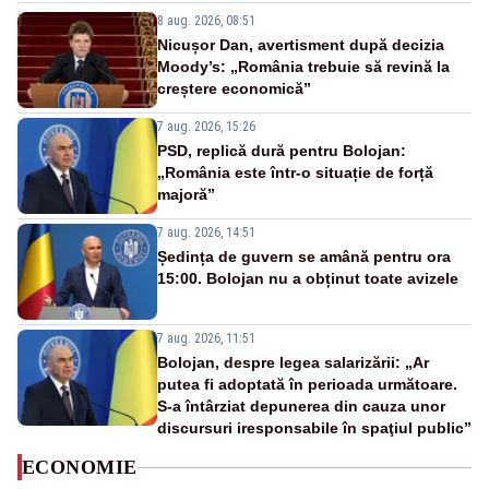
8 aug. 2026, 08:51
Nicușor Dan, avertisment după decizia
Moody’s: „România trebuie să revină la
creștere economică”
7 aug. 2026, 15:26
PSD, replică dură pentru Bolojan:
„România este într-o situație de forță
majoră”
7 aug. 2026, 14:51
Ședința de guvern se amână pentru ora
15:00. Bolojan nu a obținut toate avizele
7 aug. 2026, 11:51
Bolojan, despre legea salarizării: „Ar
putea fi adoptată în perioada următoare.
S-a întârziat depunerea din cauza unor
discursuri iresponsabile în spaţiul public”
ECONOMIE