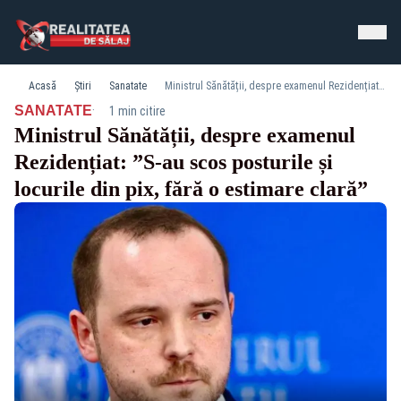
Acasă
Știri
Sanatate
Ministrul Sănătății, despre examenul Rezidențiat: ”S-au scos posturile și locurile din pix, fără o estimare clară”
·
SANATATE
1 min citire
Ministrul Sănătății, despre examenul
Rezidențiat: ”S-au scos posturile și
locurile din pix, fără o estimare clară”