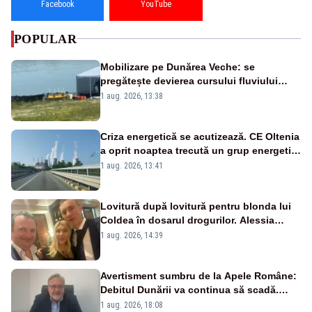
Facebook
YouTube
POPULAR
Mobilizare pe Dunărea Veche: se
pregătește devierea cursului fluviului
către Cernavodă – VIDEO
1 aug. 2026, 13:38
Criza energetică se acutizează. CE Oltenia
a oprit noaptea trecută un grup energetic
de la Rovinari
1 aug. 2026, 13:41
Lovitură după lovitură pentru blonda lui
Coldea în dosarul drogurilor. Alessia
Păcuraru explică decizia magistraților
1 aug. 2026, 14:39
Avertisment sumbru de la Apele Române:
Debitul Dunării va continua să scadă.
Cernavodă s-ar putea închide în 4 zile
1 aug. 2026, 18:08