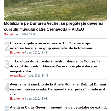
Mobilizare pe Dunărea Veche: se pregătește devierea
cursului fluviului către Cernavodă – VIDEO
Social
·
1 aug. 2026, 13:38
2
Criza energetică se acutizează. CE Oltenia a oprit
noaptea trecută un grup energetic de la Rovinari
Economie
-
1 aug. 2026, 13:41
3
Lovitură după lovitură pentru blonda lui Coldea în
dosarul drogurilor. Alessia Păcuraru explică decizia
magistraților
Actualitate
-
1 aug. 2026, 14:39
4
Avertisment sumbru de la Apele Române: Debitul Dunării
va continua să scadă. Cernavodă s-ar putea închide în 4
zile
Economie
-
1 aug. 2026, 18:08
5
Alertă în Caraș-Severin: incendiile de vegetație se extind,