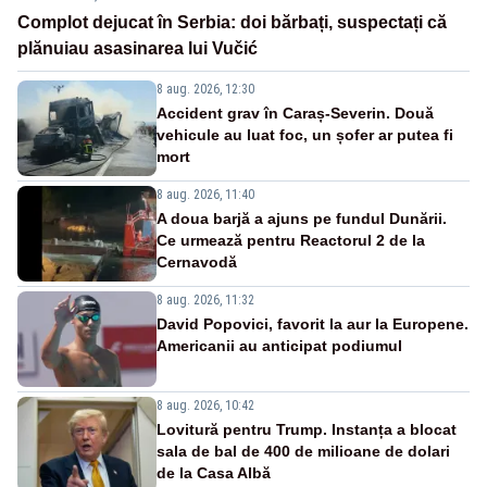
Complot dejucat în Serbia: doi bărbați, suspectați că
plănuiau asasinarea lui Vučić
8 aug. 2026, 12:30
Accident grav în Caraș-Severin. Două
vehicule au luat foc, un șofer ar putea fi
mort
8 aug. 2026, 11:40
A doua barjă a ajuns pe fundul Dunării.
Ce urmează pentru Reactorul 2 de la
Cernavodă
8 aug. 2026, 11:32
David Popovici, favorit la aur la Europene.
Americanii au anticipat podiumul
8 aug. 2026, 10:42
Lovitură pentru Trump. Instanța a blocat
sala de bal de 400 de milioane de dolari
de la Casa Albă