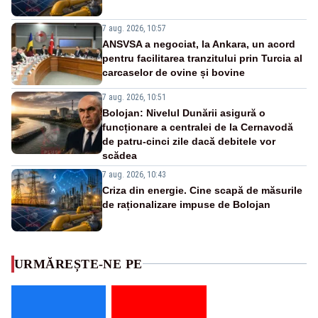
7 aug. 2026, 10:57
ANSVSA a negociat, la Ankara, un acord
pentru facilitarea tranzitului prin Turcia al
carcaselor de ovine și bovine
7 aug. 2026, 10:51
Bolojan: Nivelul Dunării asigură o
funcționare a centralei de la Cernavodă
de patru-cinci zile dacă debitele vor
scădea
7 aug. 2026, 10:43
Criza din energie. Cine scapă de măsurile
de raționalizare impuse de Bolojan
URMĂREȘTE-NE PE