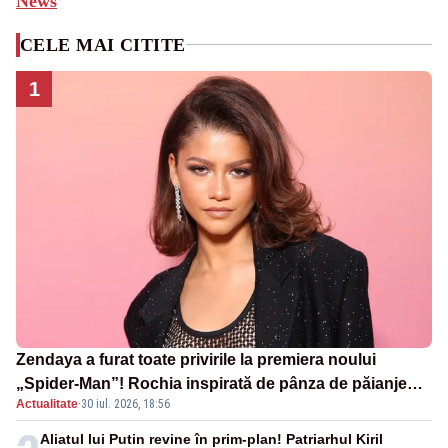
News
CELE MAI CITITE
1
Zendaya a furat toate privirile la premiera noului
„Spider-Man”! Rochia inspirată de pânza de păianjen a
Actualitate
·
30 iul. 2026, 18:56
făcut senzație
Aliatul lui Putin revine în prim-plan! Patriarhul Kiril