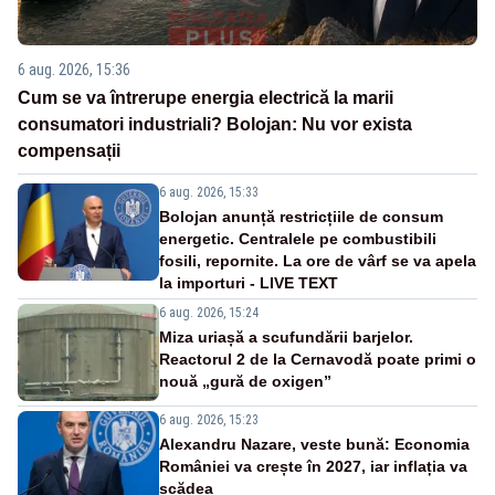
6 aug. 2026, 15:36
Cum se va întrerupe energia electrică la marii
consumatori industriali? Bolojan: Nu vor exista
compensații
6 aug. 2026, 15:33
Bolojan anunță restricțiile de consum
energetic. Centralele pe combustibili
fosili, repornite. La ore de vârf se va apela
la importuri - LIVE TEXT
6 aug. 2026, 15:24
Miza uriașă a scufundării barjelor.
Reactorul 2 de la Cernavodă poate primi o
nouă „gură de oxigen”
6 aug. 2026, 15:23
Alexandru Nazare, veste bună: Economia
României va crește în 2027, iar inflația va
scădea