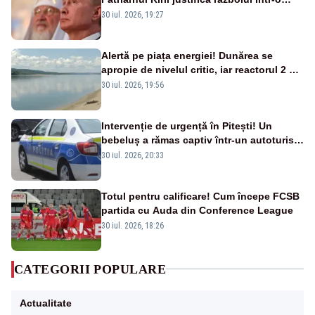
nouă carte
30 iul. 2026, 19:27
Alertă pe piața energiei! Dunărea se
apropie de nivelul critic, iar reactorul 2 de
la Cernavodă ar putea fi oprit
30 iul. 2026, 19:56
Intervenție de urgență în Pitești! Un
bebeluș a rămas captiv într-un autoturism
din cauza unei defecțiuni
30 iul. 2026, 20:33
Totul pentru calificare! Cum începe FCSB
partida cu Auda din Conference League
30 iul. 2026, 18:26
CATEGORII POPULARE
Actualitate