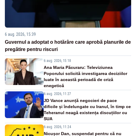
6 aug. 2026, 15:39
Guvernul a adoptat o hotărâre care aprobă planurile de
pregătire pentru riscuri
6 aug. 2026, 15:18
Ana Maria Păcuraru: Televiziunea
Poporului solicită investigarea deciziilor
luate în această perioadă de criză
enegetică
6 aug. 2026, 11:27
JD Vance anunță negocieri de pace
dificile și îndelungate cu Iranul, în timp ce
Teheranul neagă existența discuțiilor cu
SUA
6 aug. 2026, 11:24
Nicușor Dan, suspendat pentru că nu