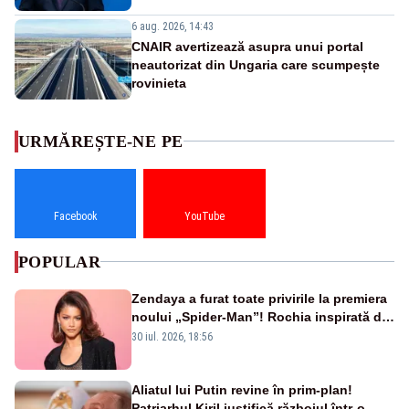
6 aug. 2026, 14:43
CNAIR avertizează asupra unui portal
neautorizat din Ungaria care scumpește
rovinieta
URMĂREȘTE-NE PE
Facebook
YouTube
POPULAR
Zendaya a furat toate privirile la premiera
noului „Spider-Man”! Rochia inspirată de
pânza de păianjen a făcut senzație
30 iul. 2026, 18:56
Aliatul lui Putin revine în prim-plan!
Patriarhul Kiril justifică războiul într-o