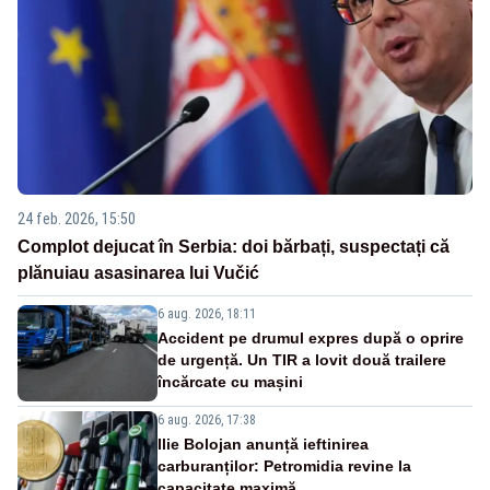
24 feb. 2026, 15:50
Complot dejucat în Serbia: doi bărbați, suspectați că
plănuiau asasinarea lui Vučić
6 aug. 2026, 18:11
Accident pe drumul expres după o oprire
de urgență. Un TIR a lovit două trailere
încărcate cu mașini
6 aug. 2026, 17:38
Ilie Bolojan anunță ieftinirea
carburanților: Petromidia revine la
capacitate maximă