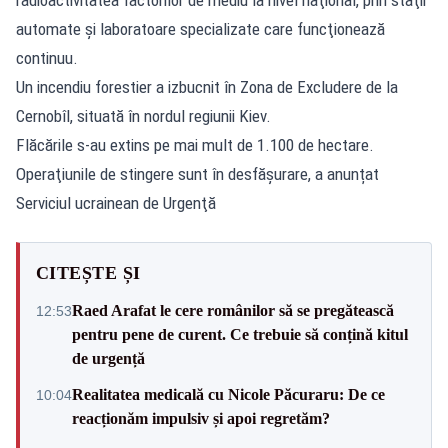
automate şi laboratoare specializate care funcţionează
continuu.
Un incendiu forestier a izbucnit în Zona de Excludere de la
Cernobîl, situată în nordul regiunii Kiev.
Flăcările s-au extins pe mai mult de 1.100 de hectare.
Operaţiunile de stingere sunt în desfășurare, a anunțat
Serviciul ucrainean de Urgenţă
CITEȘTE ȘI
Raed Arafat le cere românilor să se pregătească
12:53
pentru pene de curent. Ce trebuie să conțină kitul
de urgență
Realitatea medicală cu Nicole Păcuraru: De ce
10:04
reacționăm impulsiv și apoi regretăm?