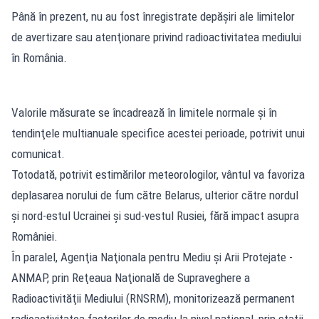
Până în prezent, nu au fost înregistrate depăşiri ale limitelor
de avertizare sau atenţionare privind radioactivitatea mediului
în România.
Valorile măsurate se încadrează în limitele normale şi în
tendinţele multianuale specifice acestei perioade, potrivit unui
comunicat.
Totodată, potrivit estimărilor meteorologilor, vântul va favoriza
deplasarea norului de fum către Belarus, ulterior către nordul
şi nord-estul Ucrainei şi sud-vestul Rusiei, fără impact asupra
României.
În paralel, Agenţia Naţionala pentru Mediu şi Arii Protejate -
ANMAP, prin Reţeaua Naţională de Supraveghere a
Radioactivităţii Mediului (RNSRM), monitorizează permanent
radioactivitatea factorilor de mediu la nivel naţional, prin staţii