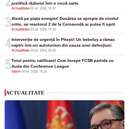
2
justifică războiul într-o nouă carte
Actualitate
-
30 iul. 2026, 19:27
3
Alertă pe piața energiei! Dunărea se apropie de nivelul
critic, iar reactorul 2 de la Cernavodă ar putea fi oprit
Actualitate
-
30 iul. 2026, 19:56
4
Intervenție de urgență în Pitești! Un bebeluș a rămas
captiv într-un autoturism din cauza unei defecțiuni
Actualitate
-
30 iul. 2026, 20:33
5
Totul pentru calificare! Cum începe FCSB partida cu
Auda din Conference League
Sport
-
30 iul. 2026, 18:26
ACTUALITATE