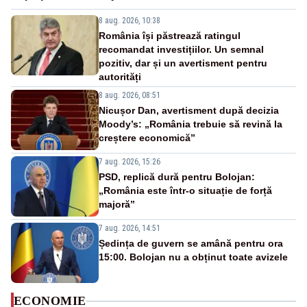
8 aug. 2026, 10:38
România își păstrează ratingul
recomandat investițiilor. Un semnal
pozitiv, dar și un avertisment pentru
autorități
8 aug. 2026, 08:51
Nicușor Dan, avertisment după decizia
Moody’s: „România trebuie să revină la
creștere economică”
7 aug. 2026, 15:26
PSD, replică dură pentru Bolojan:
„România este într-o situație de forță
majoră”
7 aug. 2026, 14:51
Ședința de guvern se amână pentru ora
15:00. Bolojan nu a obținut toate avizele
ECONOMIE