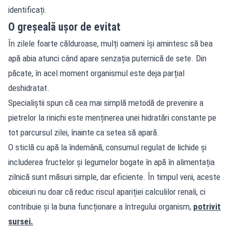
identificați.
O greșeală ușor de evitat
În zilele foarte călduroase, mulți oameni își amintesc să bea
apă abia atunci când apare senzația puternică de sete. Din
păcate, în acel moment organismul este deja parțial
deshidratat.
Specialiștii spun că cea mai simplă metodă de prevenire a
pietrelor la rinichi este menținerea unei hidratări constante pe
tot parcursul zilei, înainte ca setea să apară.
O sticlă cu apă la îndemână, consumul regulat de lichide și
includerea fructelor și legumelor bogate în apă în alimentația
zilnică sunt măsuri simple, dar eficiente. În timpul verii, aceste
obiceiuri nu doar că reduc riscul apariției calculilor renali, ci
contribuie și la buna funcționare a întregului organism,
potrivit
sursei.