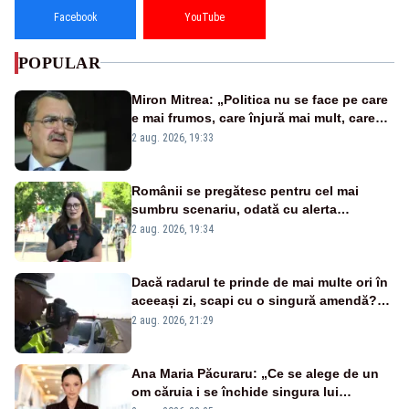
Facebook
YouTube
POPULAR
Miron Mitrea: „Politica nu se face pe care
e mai frumos, care înjură mai mult, care
țipă mai tare, ci pe proiecte”
2 aug. 2026, 19:33
Românii se pregătesc pentru cel mai
sumbru scenariu, odată cu alerta
energetică
2 aug. 2026, 19:34
Dacă radarul te prinde de mai multe ori în
aceeași zi, scapi cu o singură amendă?
Ce spune legea
2 aug. 2026, 21:29
Ana Maria Păcuraru: „Ce se alege de un
om căruia i se închide singura lui