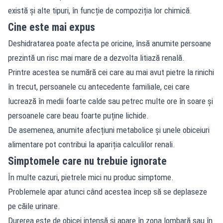
există și alte tipuri, în funcție de compoziția lor chimică.
Cine este mai expus
Deshidratarea poate afecta pe oricine, însă anumite persoane
prezintă un risc mai mare de a dezvolta litiază renală.
Printre acestea se numără cei care au mai avut pietre la rinichi
în trecut, persoanele cu antecedente familiale, cei care
lucrează în medii foarte calde sau petrec multe ore în soare și
persoanele care beau foarte puține lichide.
De asemenea, anumite afecțiuni metabolice și unele obiceiuri
alimentare pot contribui la apariția calculilor renali.
Simptomele care nu trebuie ignorate
În multe cazuri, pietrele mici nu produc simptome.
Problemele apar atunci când acestea încep să se deplaseze
pe căile urinare.
Durerea este de obicei intensă și apare în zona lombară sau în