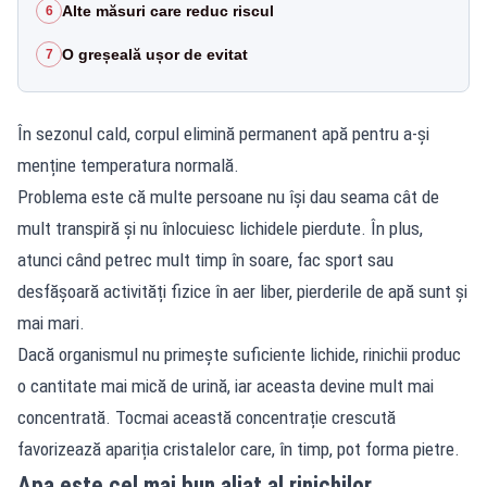
Alte măsuri care reduc riscul
6
O greșeală ușor de evitat
7
În sezonul cald, corpul elimină permanent apă pentru a-și
menține temperatura normală.
Problema este că multe persoane nu își dau seama cât de
mult transpiră și nu înlocuiesc lichidele pierdute. În plus,
atunci când petrec mult timp în soare, fac sport sau
desfășoară activități fizice în aer liber, pierderile de apă sunt și
mai mari.
Dacă organismul nu primește suficiente lichide, rinichii produc
o cantitate mai mică de urină, iar aceasta devine mult mai
concentrată. Tocmai această concentrație crescută
favorizează apariția cristalelor care, în timp, pot forma pietre.
Apa este cel mai bun aliat al rinichilor