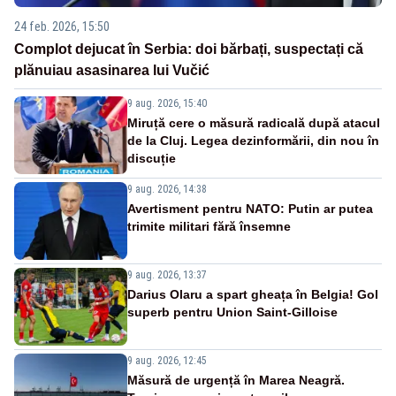
24 feb. 2026, 15:50
Complot dejucat în Serbia: doi bărbați, suspectați că
plănuiau asasinarea lui Vučić
9 aug. 2026, 15:40
Miruță cere o măsură radicală după atacul
de la Cluj. Legea dezinformării, din nou în
discuție
9 aug. 2026, 14:38
Avertisment pentru NATO: Putin ar putea
trimite militari fără însemne
9 aug. 2026, 13:37
Darius Olaru a spart gheața în Belgia! Gol
superb pentru Union Saint-Gilloise
9 aug. 2026, 12:45
Măsură de urgență în Marea Neagră.