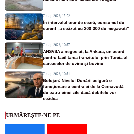
7 aug. 2026, 13:02
În intervalul orar de seară, consumul de
curent „a scăzut cu 200-300 de megawați”
7 aug. 2026, 10:57
ANSVSA a negociat, la Ankara, un acord
pentru facilitarea tranzitului prin Turcia al
carcaselor de ovine și bovine
7 aug. 2026, 10:51
Bolojan: Nivelul Dunării asigură o
funcționare a centralei de la Cernavodă
de patru-cinci zile dacă debitele vor
scădea
URMĂREȘTE-NE PE