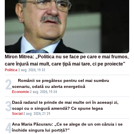
Miron Mitrea: „Politica nu se face pe care e mai frumos,
care înjură mai mult, care țipă mai tare, ci pe proiecte”
Politica
·
2 aug. 2026, 19:33
2
Românii se pregătesc pentru cel mai sumbru
scenariu, odată cu alerta energetică
Economie
-
2 aug. 2026, 19:34
3
Dacă radarul te prinde de mai multe ori în aceeași zi,
scapi cu o singură amendă? Ce spune legea
Social
-
2 aug. 2026, 21:29
4
Ana Maria Păcuraru: „Ce se alege de un om căruia i se
închide singura lui portiță?”