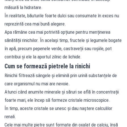
măsură la hidratare.
În realitate, băuturile foarte dulci sau consumate în exces nu
reprezintă cea mai bună alegere.
Apa rămâne cea mai potrivită opțiune pentru menținerea
sănătății rinichilor. În același timp, fructele și legumele bogate
în apă, precum pepenele verde, castraveții sau roșiile, pot
contribui și ele la aportul zilnic de lichide.
Cum se formează pietrele la rinichi
Rinichii filtrează sângele și elimină prin urină substanțele de
care organismul nu mai are nevoie.
Atunci când anumite minerale și săruri se află în concentrații
foarte mari, ele încep să formeze cristale microscopice.
În timp, aceste cristale se unesc și dau naștere calculilor
renali.
Cele mai multe pietre sunt formate din oxalat de calciu, însă