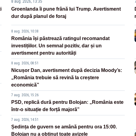
8 aug. 2026, 13:35
i
Groenlanda îi pune frână lui Trump. Avertisment
dur după planul de foraj
8 aug. 2026, 10:38
România își păstrează ratingul recomandat
investițiilor. Un semnal pozitiv, dar și un
avertisment pentru autorități
8 aug. 2026, 08:51
Nicușor Dan, avertisment după decizia Moody’s:
„România trebuie să revină la creștere
economică”
7 aug. 2026, 15:26
PSD, replică dură pentru Bolojan: „România este
într-o situație de forță majoră”
7 aug. 2026, 14:51
Ședința de guvern se amână pentru ora 15:00.
Bolojan nu a obținut toate avizele