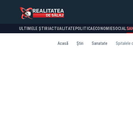
ULTIMELE ȘTIRI
ACTUALITATE
POLITICA
ECONOMIE
SOCIAL
SA
Acasă
Știri
Sanatate
Spitalele 