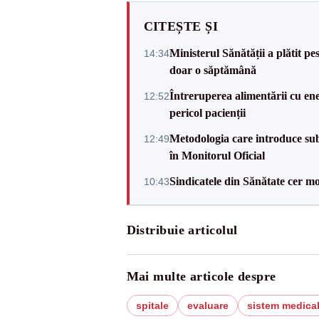
CITEȘTE ȘI
Ministerul Sănătății a plătit pe
14:34
doar o săptămână
Întreruperea alimentării cu ene
12:52
pericol pacienții
Metodologia care introduce sub
12:49
în Monitorul Oficial
Sindicatele din Sănătate cer mo
10:43
Distribuie articolul
Mai multe articole despre
spitale
evaluare
sistem medica