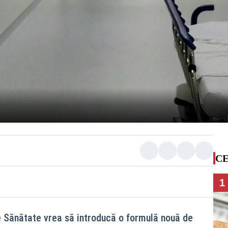
CE
1
e Sănătate vrea să introducă o formulă nouă de