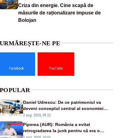
Criza din energie. Cine scapă de
măsurile de raționalizare impuse de
Bolojan
URMĂREȘTE-NE PE
Facebook
YouTube
POPULAR
Daniel Udrescu: De ce patrimoniul va
deveni conceptul central al economiei
viitoare?
2 aug. 2026, 09:22
Piperea (AUR): România a evitat
retrogradarea la junk pentru că era o
catastrofă pentru bănci și fondurile de
2 aug. 2026, 10:01