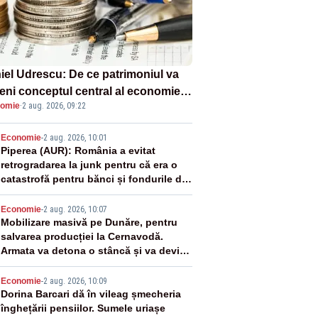
iel Udrescu: De ce patrimoniul va
eni conceptul central al economiei
omie
·
2 aug. 2026, 09:22
oare?
2
Economie
-
2 aug. 2026, 10:01
Piperea (AUR): România a evitat
retrogradarea la junk pentru că era o
catastrofă pentru bănci și fondurile de
pensii
3
Economie
-
2 aug. 2026, 10:07
Mobilizare masivă pe Dunăre, pentru
salvarea producției la Cernavodă.
Armata va detona o stâncă și va devia
apa fluviului - IMAGINI AERIENE
4
Economie
-
2 aug. 2026, 10:09
Dorina Barcari dă în vileag șmecheria
înghețării pensiilor. Sumele uriașe