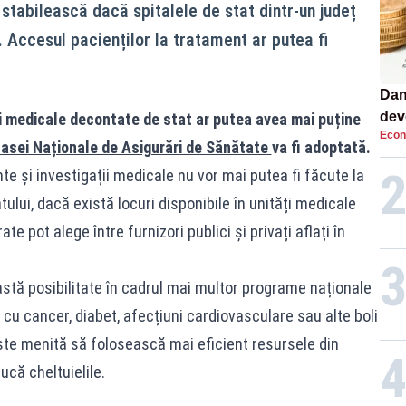
 stabilească dacă spitalele de stat dintr-un județ
. Accesul pacienților la tratament ar putea fi
Dan
dev
ii medicale decontate de stat ar putea avea mai puține
Econ
viit
asei Naționale de Asigurări de Sănătate
va fi adoptată.
te și investigații medicale nu vor mai putea fi făcute la
atului, dacă există locuri disponibile în unități medicale
te pot alege între furnizori publici și privați aflați în
stă posibilitate în cadrul mai multor programe naționale
 cu cancer, diabet, afecțiuni cardiovasculare sau alte boli
este menită să folosească mai eficient resursele din
ucă cheltuielile.