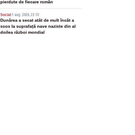
pierdute de fiecare român
5
Social
-
1 aug. 2026, 23:10
Dunărea a secat atât de mult încât a
scos la suprafață nave naziste din al
doilea război mondial