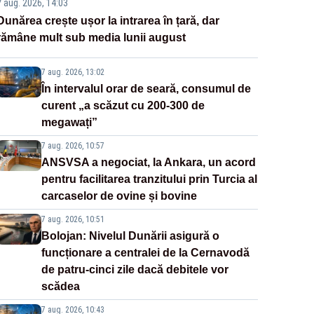
7 aug. 2026, 14:03
Dunărea crește ușor la intrarea în țară, dar
rămâne mult sub media lunii august
7 aug. 2026, 13:02
În intervalul orar de seară, consumul de
curent „a scăzut cu 200-300 de
megawați”
7 aug. 2026, 10:57
ANSVSA a negociat, la Ankara, un acord
pentru facilitarea tranzitului prin Turcia al
carcaselor de ovine și bovine
7 aug. 2026, 10:51
Bolojan: Nivelul Dunării asigură o
funcționare a centralei de la Cernavodă
de patru-cinci zile dacă debitele vor
scădea
7 aug. 2026, 10:43