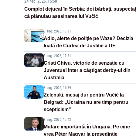
24 feb. 2026, 15:50
Complot dejucat în Serbia: doi bărbați, suspectaț
că plănuiau asasinarea lui Vučić
8 aug. 2026, 18:31
Adio, alerte de poliție pe Waze? Decizia
luată de Curtea de Justiție a UE
8 aug. 2026, 17:31
Cristi Chivu, victorie de senzație cu
Juventus! Inter a câștigat derby-ul din
Australia
8 aug. 2026, 16:39
Zelenski, mesaj dur pentru Vučić la
Belgrad: „Ucraina nu are timp pentru
scepticism”
8 aug. 2026, 15:42
Mutare importantă în Ungaria. Pe cine
vrea Péter Magyar la președinție