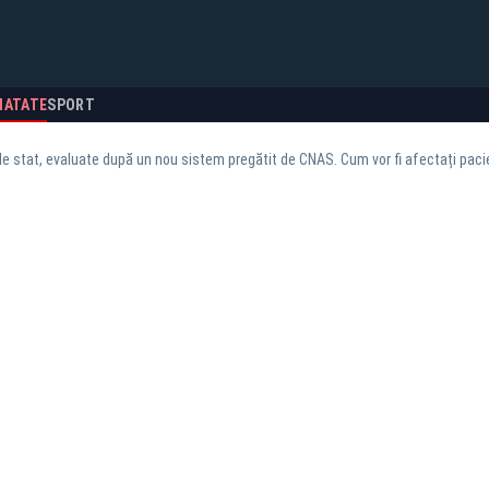
NATATE
SPORT
de stat, evaluate după un nou sistem pregătit de CNAS. Cum vor fi afectați pacie