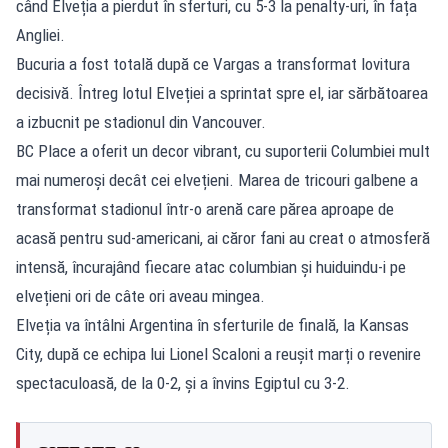
când Elveția a pierdut în sferturi, cu 5-3 la penalty-uri, în fața
Angliei.
Bucuria a fost totală după ce Vargas a transformat lovitura
decisivă. Întreg lotul Elveției a sprintat spre el, iar sărbătoarea
a izbucnit pe stadionul din Vancouver.
BC Place a oferit un decor vibrant, cu suporterii Columbiei mult
mai numeroși decât cei elvețieni. Marea de tricouri galbene a
transformat stadionul într-o arenă care părea aproape de
acasă pentru sud-americani, ai căror fani au creat o atmosferă
intensă, încurajând fiecare atac columbian și huiduindu-i pe
elvețieni ori de câte ori aveau mingea.
Elveția va întâlni Argentina în sferturile de finală, la Kansas
City, după ce
echipa lui Lionel Scaloni a reușit marți o revenire
spectaculoasă, de la 0-2, și a învins Egiptul cu 3-2
.