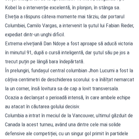
Kobel la o intervenție excelentă, în plonjon, în stânga sa.
Elveția a răspuns câteva momente mai târziu, dar portarul
Columbiei, Camilo Vargas, a intervenit la șutul lui Fabian Rieder,
expediat dintr-un unghi dificil.
Extrema elvețiană Dan Ndoye a fost aproape să aducă victoria
în minutul 91, după o cursă inteligentă, dar șutul său pe jos a
trecut puțin pe lângă bara îndepărtată.
În prelungiri, fundașul central columbian Jhon Lucumi a fost la
câțiva centimetri de deschiderea scorului: s-a înălțat nemarcat
la un corner, însă lovitura sa de cap a lovit transversala.
Ocazia a declanșat o perioadă intensă, în care ambele echipe
au atacat în căutarea golului decisiv.
Columbia a intrat în meciul de la Vancouver, ultimul găzduit de
Canada la acest turneu, având una dintre cele mai solide
defensive ale competiției, cu un singur gol primit în partidele