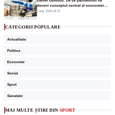
Daniel Udrescu: De ce patrimoniul va
deveni conceptul central al economiei
viitoare?
2 aug. 2026, 09:22
CATEGORII POPULARE
Actualitate
Politica
Economie
Social
Sport
Sanatate
MAI MULTE ȘTIRI DIN
SPORT