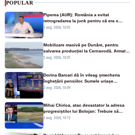
POPULAR
Piperea (AUR): România a evitat
retrogradarea la junk pentru că era o
catastrofă pentru bănci și fondurile de
2 aug. 2026, 10:01
pensii
Mobilizare masivă pe Dunăre, pentru
salvarea producției la Cernavodă. Armata
va detona o stâncă și va devia apa
2 aug. 2026, 10:07
fluviului - IMAGINI AERIENE
Dorina Barcari dă în vileag șmecheria
înghețării pensiilor. Sumele uriașe
pierdute de fiecare român
2 aug. 2026, 10:09
Mihai Chirica, atac devastator la adresa
progresiștilor lui Bolojan: Trebuie să
protejăm și natura, dar nu șținem omaneii
2 aug. 2026, 10:12
în stare permanentă de alertă