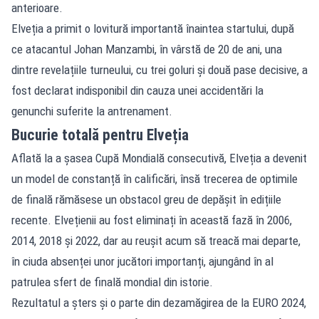
anterioare.
Elveția a primit o lovitură importantă înaintea startului, după
ce atacantul Johan Manzambi, în vârstă de 20 de ani, una
dintre revelațiile turneului, cu trei goluri și două pase decisive, a
fost declarat indisponibil din cauza unei accidentări la
genunchi suferite la antrenament.
Bucurie totală pentru Elveția
Aflată la a șasea Cupă Mondială consecutivă, Elveția a devenit
un model de constanță în calificări, însă trecerea de optimile
de finală rămăsese un obstacol greu de depășit în edițiile
recente. Elvețienii au fost eliminați în această fază în 2006,
2014, 2018 și 2022, dar au reușit acum să treacă mai departe,
în ciuda absenței unor jucători importanți, ajungând în al
patrulea sfert de finală mondial din istorie.
Rezultatul a șters și o parte din dezamăgirea de la EURO 2024,