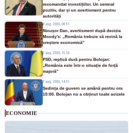
recomandat investițiilor. Un semnal
pozitiv, dar și un avertisment pentru
autorități
8 aug. 2026, 08:51
Nicușor Dan, avertisment după decizia
Moody’s: „România trebuie să revină la
creștere economică”
7 aug. 2026, 15:26
PSD, replică dură pentru Bolojan:
„România este într-o situație de forță
majoră”
7 aug. 2026, 14:51
Ședința de guvern se amână pentru ora
15:00. Bolojan nu a obținut toate avizele
ECONOMIE