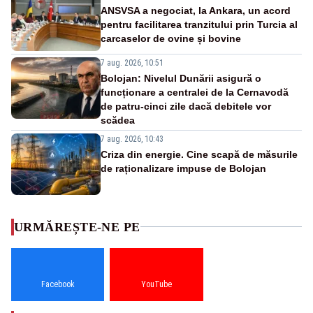
ANSVSA a negociat, la Ankara, un acord
pentru facilitarea tranzitului prin Turcia al
carcaselor de ovine și bovine
7 aug. 2026, 10:51
Bolojan: Nivelul Dunării asigură o
funcționare a centralei de la Cernavodă
de patru-cinci zile dacă debitele vor
scădea
7 aug. 2026, 10:43
Criza din energie. Cine scapă de măsurile
de raționalizare impuse de Bolojan
URMĂREȘTE-NE PE
Facebook
YouTube