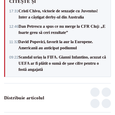
CITEȘTE ȘI
Cristi Chivu, victorie de senzație cu Juventus!
17:31
Inter a câștigat derby-ul din Australia
Dan Petrescu a spus ce nu merge la CFR Cluj: „E
12:46
foarte greu să ceri rezultate”
David Popovici, favorit la aur la Europene.
11:32
Americanii au anticipat podiumul
Scandal uriaș la FIFA. Gianni Infantino, acuzat că
09:22
UEFA ar fi plătit o sumă de șase cifre pentru o
fostă angajată
Distribuie articolul