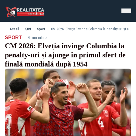
Acasă
Știri
Sport
CM 2026: Elveția învinge Columbia la penalty-uri și ajunge în primul sfert de finală mondială după 1954
·
SPORT
4 min citire
CM 2026: Elveția învinge Columbia la
penalty-uri și ajunge în primul sfert de
finală mondială după 1954