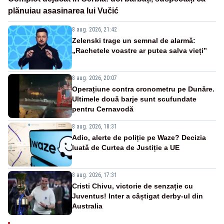
plănuiau asasinarea lui Vučić
8 aug. 2026, 21:42
Zelenski trage un semnal de alarmă:
„Rachetele voastre ar putea salva vieți”
8 aug. 2026, 20:07
Operațiune contra cronometru pe Dunăre.
Ultimele două barje sunt scufundate
pentru Cernavodă
8 aug. 2026, 18:31
Adio, alerte de poliție pe Waze? Decizia
luată de Curtea de Justiție a UE
8 aug. 2026, 17:31
Cristi Chivu, victorie de senzație cu
Juventus! Inter a câștigat derby-ul din
Australia