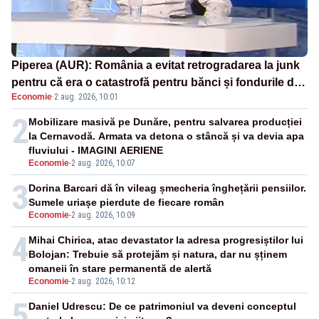
Piperea (AUR): România a evitat retrogradarea la junk
pentru că era o catastrofă pentru bănci și fondurile de
Economie
·
2 aug. 2026, 10:01
pensii
2
Mobilizare masivă pe Dunăre, pentru salvarea producției
la Cernavodă. Armata va detona o stâncă și va devia apa
fluviului - IMAGINI AERIENE
Economie
-
2 aug. 2026, 10:07
3
Dorina Barcari dă în vileag șmecheria înghețării pensiilor.
Sumele uriașe pierdute de fiecare român
Economie
-
2 aug. 2026, 10:09
4
Mihai Chirica, atac devastator la adresa progresiștilor lui
Bolojan: Trebuie să protejăm și natura, dar nu șținem
omaneii în stare permanentă de alertă
Economie
-
2 aug. 2026, 10:12
5
Daniel Udrescu: De ce patrimoniul va deveni conceptul