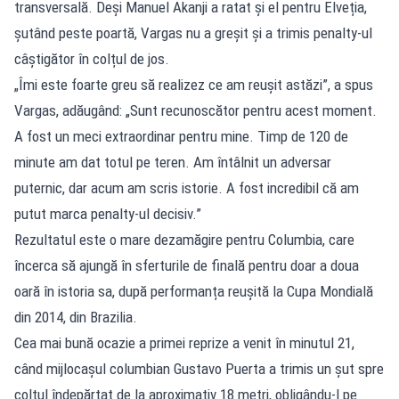
transversală. Deși Manuel Akanji a ratat și el pentru Elveția,
șutând peste poartă, Vargas nu a greșit și a trimis penalty-ul
câștigător în colțul de jos.
„Îmi este foarte greu să realizez ce am reușit astăzi”, a spus
Vargas, adăugând: „Sunt recunoscător pentru acest moment.
A fost un meci extraordinar pentru mine. Timp de 120 de
minute am dat totul pe teren. Am întâlnit un adversar
puternic, dar acum am scris istorie. A fost incredibil că am
putut marca penalty-ul decisiv.”
Rezultatul este o mare dezamăgire pentru Columbia, care
încerca să ajungă în sferturile de finală pentru doar a doua
oară în istoria sa, după performanța reușită la Cupa Mondială
din 2014, din Brazilia.
Cea mai bună ocazie a primei reprize a venit în minutul 21,
când mijlocașul columbian Gustavo Puerta a trimis un șut spre
colțul îndepărtat de la aproximativ 18 metri, obligându-l pe