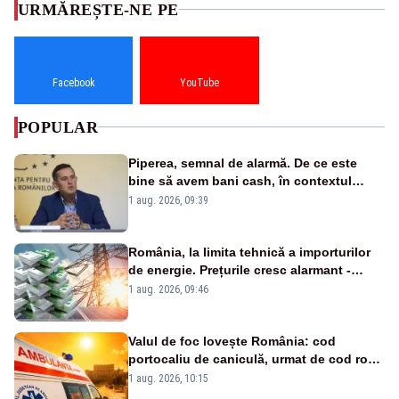
URMĂREȘTE-NE PE
Facebook
YouTube
POPULAR
Piperea, semnal de alarmă. De ce este
bine să avem bani cash, în contextul
alertei energetice?
1 aug. 2026, 09:39
România, la limita tehnică a importurilor
de energie. Prețurile cresc alarmant -
Analiză Realitatea Plus
1 aug. 2026, 09:46
Valul de foc lovește România: cod
portocaliu de caniculă, urmat de cod roșu
duminică. Temperaturile urcă spre 40°C
1 aug. 2026, 10:15