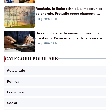
România, la limita tehnică a importurilor
de energie. Prețurile cresc alarmant -
Analiză Realitatea Plus
1 aug. 2026, 11:36
De azi, milioane de români primesc un
drept nou. Ce se întâmplă dacă ți se strică
un produs
1 aug. 2026, 09:37
CATEGORII POPULARE
Actualitate
Politica
Economie
Social