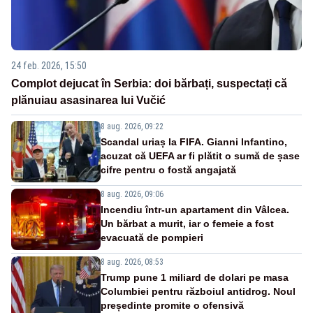
24 feb. 2026, 15:50
Complot dejucat în Serbia: doi bărbați, suspectați că
plănuiau asasinarea lui Vučić
8 aug. 2026, 09:22
Scandal uriaș la FIFA. Gianni Infantino,
acuzat că UEFA ar fi plătit o sumă de șase
cifre pentru o fostă angajată
8 aug. 2026, 09:06
Incendiu într-un apartament din Vâlcea.
Un bărbat a murit, iar o femeie a fost
evacuată de pompieri
8 aug. 2026, 08:53
Trump pune 1 miliard de dolari pe masa
Columbiei pentru războiul antidrog. Noul
președinte promite o ofensivă