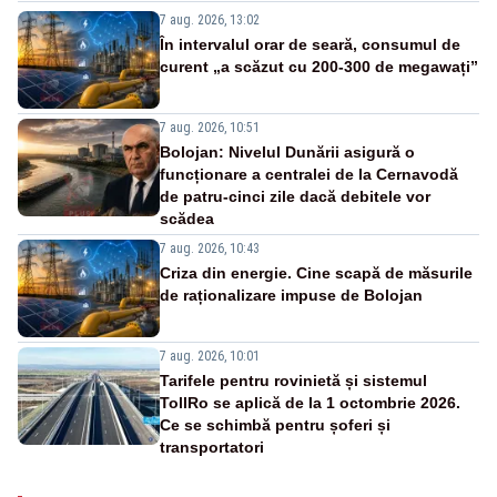
7 aug. 2026, 13:02
În intervalul orar de seară, consumul de
curent „a scăzut cu 200-300 de megawați”
7 aug. 2026, 10:51
Bolojan: Nivelul Dunării asigură o
funcționare a centralei de la Cernavodă
de patru-cinci zile dacă debitele vor
scădea
7 aug. 2026, 10:43
Criza din energie. Cine scapă de măsurile
de raționalizare impuse de Bolojan
7 aug. 2026, 10:01
Tarifele pentru rovinietă și sistemul
TollRo se aplică de la 1 octombrie 2026.
Ce se schimbă pentru șoferi și
transportatori