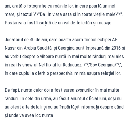
ani, arată o fotografie cu mâinile lor, în care poartă un inel
mare, și textul \"\"Da. În viața asta și în toate viețile mele\"\".
Postarea a fost însoțită de un val de felicitări și mesaje.
Jucătorul de 40 de ani, care poartă acum tricoul echipei Al-
Nassr din Arabia Saudită, și Georgina sunt împreună din 2016 și
au vorbit despre o viitoare nuntă în mai multe rânduri, mai ales
în reality show-ul Netflix al lui Rodriguez, \"\"Soy Georgina\"\",
în care cuplul a oferit o perspectivă intimă asupra relației lor.
De fapt, nunta celor doi a fost sursa zvonurilor în mai multe
rânduri. În cele din urmă, au făcut anunțul oficial luni, deși nu
au oferit alte detalii și nu au împărtășit informații despre când
și unde va avea loc nunta.