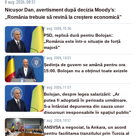
8 aug. 2026, 08:51
Nicușor Dan, avertisment după decizia Moody’s:
„România trebuie să revină la creștere economică”
7 aug. 2026, 15:26
PSD, replică dură pentru Bolojan:
„România este într-o situație de forță
majoră”
7 aug. 2026, 14:51
Ședința de guvern se amână pentru ora
15:00. Bolojan nu a obținut toate avizele
7 aug. 2026, 11:51
Bolojan, despre legea salarizării: „Ar
putea fi adoptată în perioada următoare.
S-a întârziat depunerea din cauza unor
discursuri iresponsabile în spaţiul public”
7 aug. 2026, 10:57
ANSVSA a negociat, la Ankara, un acord
pentru facilitarea tranzitului prin Turcia al