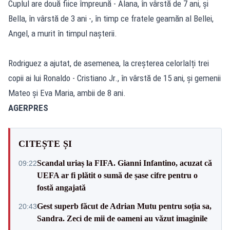
Cuplul are două fiice împreună - Alana, în vârstă de 7 ani, și
Bella, în vârstă de 3 ani -, în timp ce fratele geamăn al Bellei,
Angel, a murit în timpul nașterii.
Rodriguez a ajutat, de asemenea, la creșterea celorlalți trei
copii ai lui Ronaldo - Cristiano Jr., în vârstă de 15 ani, și gemenii
Mateo și Eva Maria, ambii de 8 ani.
AGERPRES
CITEȘTE ȘI
Scandal uriaș la FIFA. Gianni Infantino, acuzat că
09:22
UEFA ar fi plătit o sumă de șase cifre pentru o
fostă angajată
Gest superb făcut de Adrian Mutu pentru soția sa,
20:43
Sandra. Zeci de mii de oameni au văzut imaginile