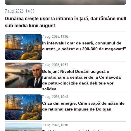
7 aug. 2026, 14:03
Dunărea crește ușor la intrarea în țară, dar rămâne mult
sub media lunii august
7 aug. 2026, 13:02
În intervalul orar de seară, consumul de
curent „a scăzut cu 200-300 de megawați”
7 aug. 2026, 10:51
Bolojan: Nivelul Dunării asigură o
funcționare a centralei de la Cernavodă
de patru-cinci zile dacă debitele vor
scădea
7 aug. 2026, 10:43
Criza din energie. Cine scapă de măsurile
de raționalizare impuse de Bolojan
7 aug. 2026, 10:01