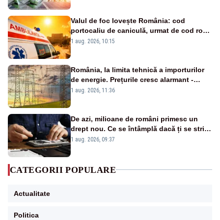
Valul de foc lovește România: cod
portocaliu de caniculă, urmat de cod roșu
duminică. Temperaturile urcă spre 40°C
1 aug. 2026, 10:15
România, la limita tehnică a importurilor
de energie. Prețurile cresc alarmant -
Analiză Realitatea Plus
1 aug. 2026, 11:36
De azi, milioane de români primesc un
drept nou. Ce se întâmplă dacă ți se strică
un produs
1 aug. 2026, 09:37
CATEGORII POPULARE
Actualitate
Politica