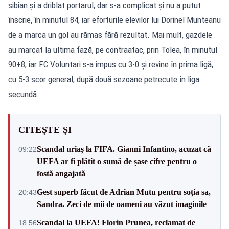
sibian şi a driblat portarul, dar s-a complicat şi nu a putut
înscrie, în minutul 84, iar eforturile elevilor lui Dorinel Munteanu
de a marca un gol au rămas fără rezultat. Mai mult, gazdele
au marcat la ultima fază, pe contraatac, prin Tolea, în minutul
90+8, iar FC Voluntari s-a impus cu 3-0 şi revine în prima ligă,
cu 5-3 scor general, după două sezoane petrecute în liga
secundă.
CITEȘTE ȘI
Scandal uriaș la FIFA. Gianni Infantino, acuzat că
09:22
UEFA ar fi plătit o sumă de șase cifre pentru o
fostă angajată
Gest superb făcut de Adrian Mutu pentru soția sa,
20:43
Sandra. Zeci de mii de oameni au văzut imaginile
Scandal la UEFA! Florin Prunea, reclamat de
18:56