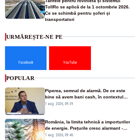
Tarifele pentru rovinietă și sistemul
TollRo se aplică de la 1 octombrie 2026.
Ce se schimbă pentru șoferi și
transportatori
URMĂREȘTE-NE PE
Facebook
YouTube
POPULAR
Piperea, semnal de alarmă. De ce este
bine să avem bani cash, în contextul
alertei energetice?
1 aug. 2026, 09:39
România, la limita tehnică a importurilor
de energie. Prețurile cresc alarmant -
Analiză Realitatea Plus
1 aug. 2026, 09:46