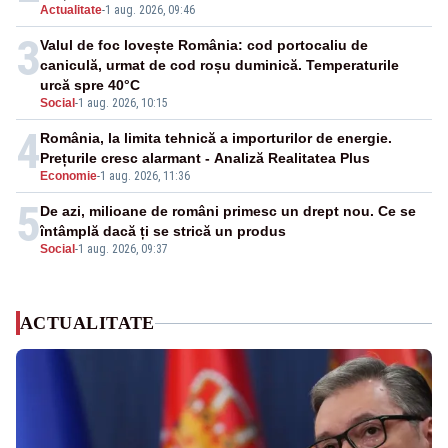
Actualitate
-
1 aug. 2026, 09:46
3
Valul de foc lovește România: cod portocaliu de
caniculă, urmat de cod roșu duminică. Temperaturile
urcă spre 40°C
Social
-
1 aug. 2026, 10:15
4
România, la limita tehnică a importurilor de energie.
Prețurile cresc alarmant - Analiză Realitatea Plus
Economie
-
1 aug. 2026, 11:36
5
De azi, milioane de români primesc un drept nou. Ce se
întâmplă dacă ți se strică un produs
Social
-
1 aug. 2026, 09:37
ACTUALITATE