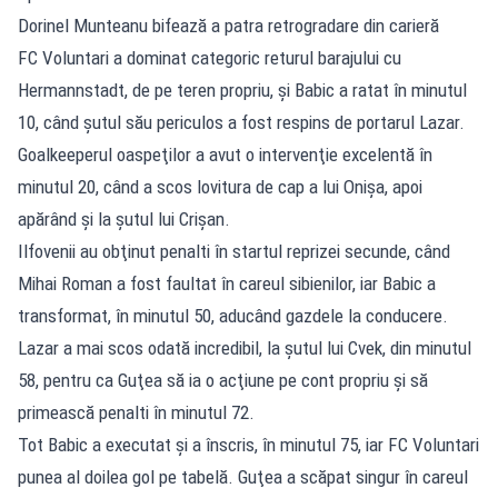
Dorinel Munteanu bifează a patra retrogradare din carieră
FC Voluntari a dominat categoric returul barajului cu
Hermannstadt, de pe teren propriu, şi Babic a ratat în minutul
10, când şutul său periculos a fost respins de portarul Lazar.
Goalkeeperul oaspeţilor a avut o intervenţie excelentă în
minutul 20, când a scos lovitura de cap a lui Onişa, apoi
apărând şi la şutul lui Crişan.
Ilfovenii au obţinut penalti în startul reprizei secunde, când
Mihai Roman a fost faultat în careul sibienilor, iar Babic a
transformat, în minutul 50, aducând gazdele la conducere.
Lazar a mai scos odată incredibil, la şutul lui Cvek, din minutul
58, pentru ca Guţea să ia o acţiune pe cont propriu şi să
primească penalti în minutul 72.
Tot Babic a executat şi a înscris, în minutul 75, iar FC Voluntari
punea al doilea gol pe tabelă. Guţea a scăpat singur în careul