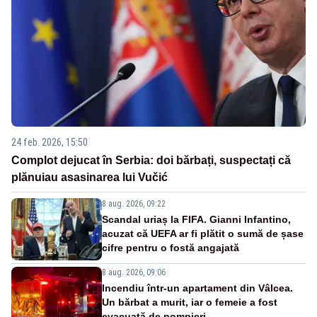
24 feb. 2026, 15:50
Complot dejucat în Serbia: doi bărbați, suspectați că
plănuiau asasinarea lui Vučić
8 aug. 2026, 09:22
Scandal uriaș la FIFA. Gianni Infantino,
acuzat că UEFA ar fi plătit o sumă de șase
cifre pentru o fostă angajată
8 aug. 2026, 09:06
Incendiu într-un apartament din Vâlcea.
Un bărbat a murit, iar o femeie a fost
evacuată de pompieri