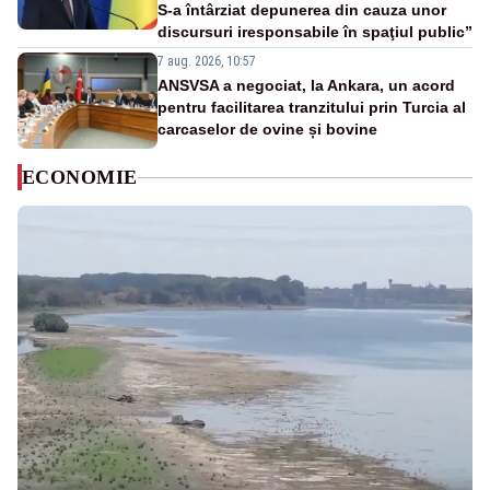
S-a întârziat depunerea din cauza unor
discursuri iresponsabile în spaţiul public”
7 aug. 2026, 10:57
ANSVSA a negociat, la Ankara, un acord
pentru facilitarea tranzitului prin Turcia al
carcaselor de ovine și bovine
ECONOMIE