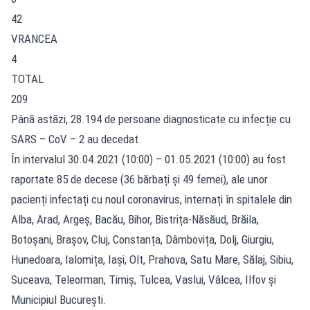
42
VRANCEA
4
TOTAL
209
Până astăzi, 28.194 de persoane diagnosticate cu infecție cu
SARS – CoV – 2 au decedat.
În intervalul 30.04.2021 (10:00) – 01.05.2021 (10:00) au fost
raportate 85 de decese (36 bărbați și 49 femei), ale unor
pacienți infectați cu noul coronavirus, internați în spitalele din
Alba, Arad, Argeș, Bacău, Bihor, Bistrița-Năsăud, Brăila,
Botoșani, Brașov, Cluj, Constanța, Dâmbovița, Dolj, Giurgiu,
Hunedoara, Ialomița, Iași, Olt, Prahova, Satu Mare, Sălaj, Sibiu,
Suceava, Teleorman, Timiș, Tulcea, Vaslui, Vâlcea, Ilfov și
Municipiul București.