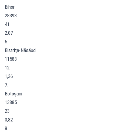
Bihor
28393
41
2,07
6.
Bistrița-Năsăud
11583
12
1,36
7.
Botoșani
13885
23
0,82
8.