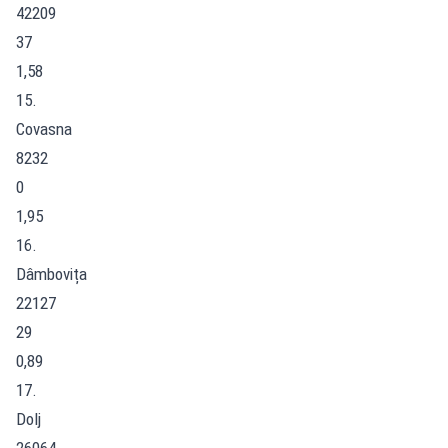
42209
37
1,58
15.
Covasna
8232
0
1,95
16.
Dâmbovița
22127
29
0,89
17.
Dolj
26064