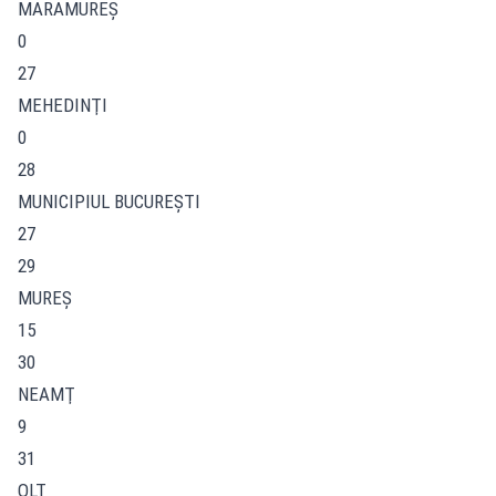
MARAMUREŞ
0
27
MEHEDINŢI
0
28
MUNICIPIUL BUCUREŞTI
27
29
MUREŞ
15
30
NEAMŢ
9
31
OLT