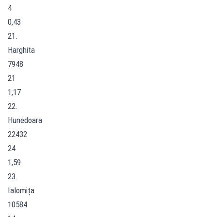
4
0,43
21.
Harghita
7948
21
1,17
22.
Hunedoara
22432
24
1,59
23.
Ialomița
10584