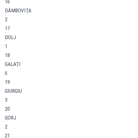
16
DÂMBOVIŢA
2
17
DOLJ
1
18
GALAŢI
6
19
GIURGIU
3
20
GORJ
2
21