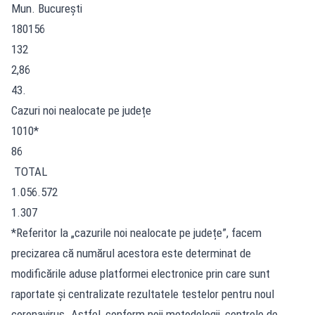
Mun. București
180156
132
2,86
43.
Cazuri noi nealocate pe județe
1010*
86
TOTAL
1.056.572
1.307
*Referitor la „cazurile noi nealocate pe județe”, facem
precizarea că numărul acestora este determinat de
modificările aduse platformei electronice prin care sunt
raportate și centralizate rezultatele testelor pentru noul
coronavirus. Astfel, conform noii metodologii, centrele de