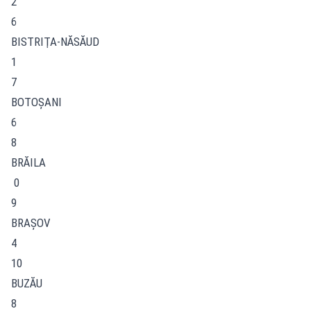
2
6
BISTRIŢA-NĂSĂUD
1
7
BOTOŞANI
6
8
BRĂILA
0
9
BRAŞOV
4
10
BUZĂU
8