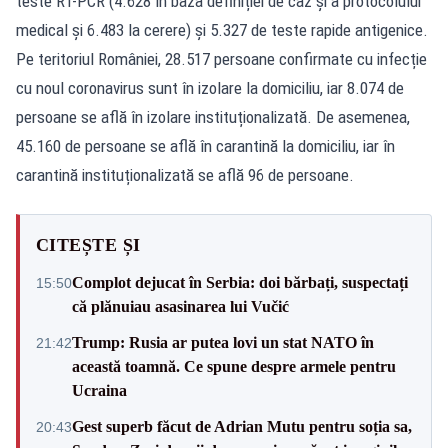
teste RT-PCR (4.628 în baza definiției de caz și a protocolului
medical și 6.483 la cerere) și 5.327 de teste rapide antigenice.
Pe teritoriul României, 28.517 persoane confirmate cu infecție
cu noul coronavirus sunt în izolare la domiciliu, iar 8.074 de
persoane se află în izolare instituționalizată. De asemenea,
45.160 de persoane se află în carantină la domiciliu, iar în
carantină instituționalizată se află 96 de persoane.
CITEȘTE ȘI
Complot dejucat în Serbia: doi bărbați, suspectați
15:50
că plănuiau asasinarea lui Vučić
Trump: Rusia ar putea lovi un stat NATO în
21:42
această toamnă. Ce spune despre armele pentru
Ucraina
Gest superb făcut de Adrian Mutu pentru soția sa,
20:43