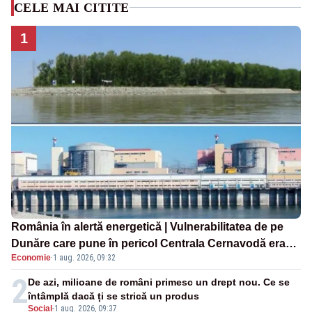
CELE MAI CITITE
1
România în alertă energetică | Vulnerabilitatea de pe
Dunăre care pune în pericol Centrala Cernavodă era
Economie
·
1 aug. 2026, 09:32
cunoscută de pe vremea lui Ceaușescu
2
De azi, milioane de români primesc un drept nou. Ce se
întâmplă dacă ți se strică un produs
Social
-
1 aug. 2026, 09:37