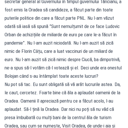
secretar general al Guvernului în timpul guvernului Tăricianu, a
fost emis la Oradea să candideze, a făcut parte din toate
puterile politice din care a făcut parte PNL. Nu l-am văzut
odată să iasă să spună ”Sunt nemulțumit de ce face Ludovic
Orban de achizițiile de miliarde de euro pe care le-a făcut în
pandemie”. Nu l-am auzit niciodată. Nu l-am auzit să zică
nimic de Florin Câțu, care a luat vaccinuri de un miliard de
euro. Nu l-am auzit să zică nimic despre Ciucă, ba dimpotrivă,
ne-a spus să-l votăm că-l votează și el. Deci unde era onestul
Bolojan când s-au întâmplat toate aceste lucruri?
Nu pot să tac. Eu sunt obligată să vă arăt lucrurile astea. Da,
le caut, cercetez. Foarte bine că ăla a aplaudat oamenii de la
Oradea. Oamenii îl apreciază pentru ce a făcut acolo, l-au
aplaudat. Să-l țină la Oradea. Dar nici nu poți să nu văd că
presa îmbuibată cu mulți bani de la centrul ăla de turism
Oradea, sau cum se numește, Visit Oradea, de unde-i aia și