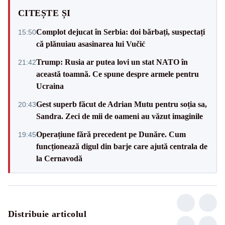
CITEȘTE ȘI
Complot dejucat în Serbia: doi bărbați, suspectați
15:50
că plănuiau asasinarea lui Vučić
Trump: Rusia ar putea lovi un stat NATO în
21:42
această toamnă. Ce spune despre armele pentru
Ucraina
Gest superb făcut de Adrian Mutu pentru soția sa,
20:43
Sandra. Zeci de mii de oameni au văzut imaginile
Operațiune fără precedent pe Dunăre. Cum
19:45
funcționează digul din barje care ajută centrala de
la Cernavodă
Distribuie articolul