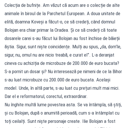
Colecția de bufnițe. Am văzut că acum are o colecție de alte
animale în biroul de la Parchetul European. A doua unitate de
elită, doamna Koveși a făcut-o, ce să credeți, când domnul
Bolojan era chiar primar la Oradea. Și ce să credeți că toate
dosarele carei s-au făcut lui Bolojan au fost închise de băieții
ăștia. Sigur, sunt niște coincidențe. Mulți au spus, „da, dom'le,
sigur, nu, omul nu are nicio treabă, e curat el”. L-a deranjat
cineva cu achiziția de microbuze de 200.000 de euro bucata?
S-a pornit un dosar și? Nu interesează pe nimeni de ce la Bihor
s-au luat microbuze cu 200.000 de euro bucata. Același
model. Unde, în altă parte, s-au luat cu prețuri mult mai mici.
Dar el e reformatorul, corectul, extraordinar.
Nu înghite multă lume povestea asta. Se va întâmpla, să știți,
și cu Bolojan, după o anumită perioadă, cum s-a întâmplat cu
toți ceilalți. Sunt niște personaje create. Ilie Bolojan a fost