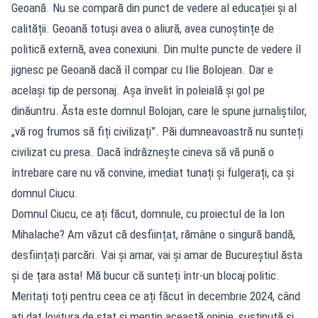
Geoană. Nu se compară din punct de vedere al educației și al
calității. Geoană totuși avea o aliură, avea cunoștințe de
politică externă, avea conexiuni. Din multe puncte de vedere îl
jignesc pe Geoană dacă îl compar cu Ilie Bolojean. Dar e
același tip de personaj. Așa învelit în poleială și gol pe
dinăuntru. Ăsta este domnul Bolojan, care le spune jurnaliștilor,
„vă rog frumos să fiți civilizați”. Păi dumneavoastră nu sunteți
civilizat cu presa. Dacă îndrăznește cineva să vă pună o
întrebare care nu vă convine, imediat tunați și fulgerați, ca și
domnul Ciucu.
Domnul Ciucu, ce ați făcut, domnule, cu proiectul de la Ion
Mihalache? Am văzut că desființat, rămâne o singură bandă,
desființați parcări. Vai și amar, vai și amar de Bucureștiul ăsta
și de țara asta! Mă bucur că sunteți într-un blocaj politic.
Meritați toți pentru ceea ce ați făcut în decembrie 2024, când
ați dat lovitura de stat și mențin această opinie, susținută și