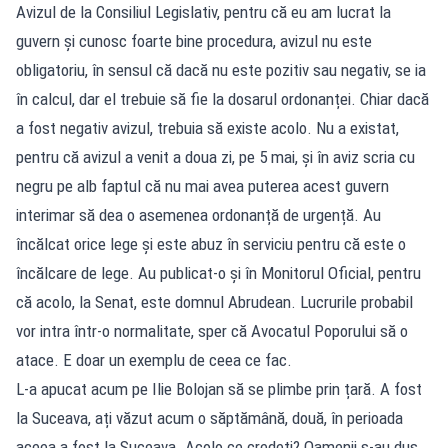
Avizul de la Consiliul Legislativ, pentru că eu am lucrat la
guvern și cunosc foarte bine procedura, avizul nu este
obligatoriu, în sensul că dacă nu este pozitiv sau negativ, se ia
în calcul, dar el trebuie să fie la dosarul ordonanței. Chiar dacă
a fost negativ avizul, trebuia să existe acolo. Nu a existat,
pentru că avizul a venit a doua zi, pe 5 mai, și în aviz scria cu
negru pe alb faptul că nu mai avea puterea acest guvern
interimar să dea o asemenea ordonanță de urgență. Au
încălcat orice lege și este abuz în serviciu pentru că este o
încălcare de lege. Au publicat-o și în Monitorul Oficial, pentru
că acolo, la Senat, este domnul Abrudean. Lucrurile probabil
vor intra într-o normalitate, sper că Avocatul Poporului să o
atace. E doar un exemplu de ceea ce fac.
L-a apucat acum pe Ilie Bolojan să se plimbe prin țară. A fost
la Suceava, ați văzut acum o săptămână, două, în perioada
aceea a fost la Suceava. Acolo ce credeți? Oamenii s-au dus