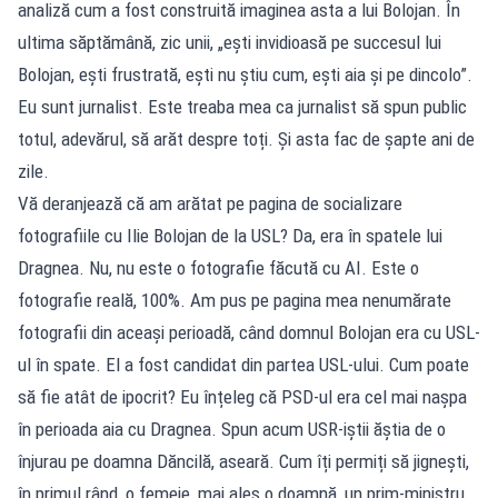
analiză cum a fost construită imaginea asta a lui Bolojan. În
ultima săptămână, zic unii, „ești invidioasă pe succesul lui
Bolojan, ești frustrată, ești nu știu cum, ești aia și pe dincolo”.
Eu sunt jurnalist. Este treaba mea ca jurnalist să spun public
totul, adevărul, să arăt despre toți. Și asta fac de șapte ani de
zile.
Vă deranjează că am arătat pe pagina de socializare
fotografiile cu Ilie Bolojan de la USL? Da, era în spatele lui
Dragnea. Nu, nu este o fotografie făcută cu AI. Este o
fotografie reală, 100%. Am pus pe pagina mea nenumărate
fotografii din aceași perioadă, când domnul Bolojan era cu USL-
ul în spate. El a fost candidat din partea USL-ului. Cum poate
să fie atât de ipocrit? Eu înțeleg că PSD-ul era cel mai nașpa
în perioada aia cu Dragnea. Spun acum USR-iștii ăștia de o
înjurau pe doamna Dăncilă, aseară. Cum îți permiți să jignești,
în primul rând, o femeie, mai ales o doamnă, un prim-ministru,