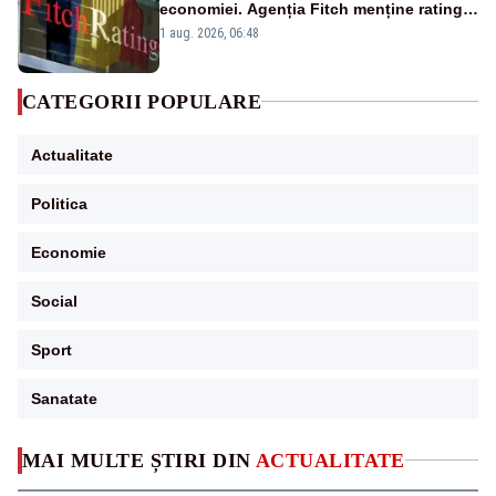
economiei. Agenția Fitch menține ratingul
„BBB-” cu perspectivă negativă
1 aug. 2026, 06:48
CATEGORII POPULARE
Actualitate
Politica
Economie
Social
Sport
Sanatate
MAI MULTE ȘTIRI DIN
ACTUALITATE