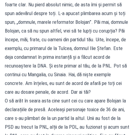
foarte clar. Nu pierd absolut nimic, de asta îmi și permit să
spun adevărul despre toți. L-a apucat plimbarea acum și toți
spun, „domnule, marele reformator Bolojan”. Păi mai, domnule
Bolojan, ca să nu spun altfel, vrei să te lupți cu corupția? Păi
începe, măi, frate, cu oameni din partidul tău. Uite, începe, de
exemplu, cu primarul de la Tulcea, domnul Ilie Ștefan. Este
deja condamnat în prima instanță și a făcut acord de
recunoaștere la DNA. Și este primar al tău, de la PNL. Pot să
continui cu Mangalia, cu Sinaia. Hai, dă niște exemple
concrete. Am înțeles, eu sunt de acord de afară pe toți cei
care au dosare penale, de acord. Dar ai tăi?
O să arăt în seara asta cine sunt cei cu care apare Bolojan la
declarațiile de presă. Aceleași personaje toxice de 36 de ani,
care s-au plimbat de la un partid la altul. Unii au fost de la
PSD au trecut la PNL, alții de la PDL, au fuzionat și acum sunt