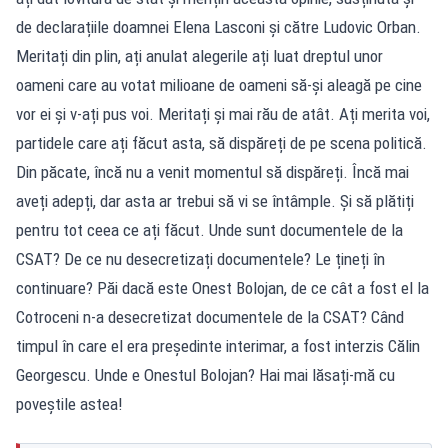
de declarațiile doamnei Elena Lasconi și către Ludovic Orban.
Meritați din plin, ați anulat alegerile ați luat dreptul unor
oameni care au votat milioane de oameni să-și aleagă pe cine
vor ei și v-ați pus voi. Meritați și mai rău de atât. Ați merita voi,
partidele care ați făcut asta, să dispăreți de pe scena politică.
Din păcate, încă nu a venit momentul să dispăreți. Încă mai
aveți adepți, dar asta ar trebui să vi se întâmple. Și să plătiți
pentru tot ceea ce ați făcut. Unde sunt documentele de la
CSAT? De ce nu desecretizați documentele? Le țineți în
continuare? Păi dacă este Onest Bolojan, de ce cât a fost el la
Cotroceni n-a desecretizat documentele de la CSAT? Când
timpul în care el era președinte interimar, a fost interzis Călin
Georgescu. Unde e Onestul Bolojan? Hai mai lăsați-mă cu
poveștile astea!