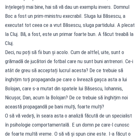
înțelegeți mai bine, hai să vă dau un exemplu invers. Domnul
Boc a fost un prim-ministru execrabil. Sluga lui Băsescu, a
executat tot ceea ce a vrut Băsescu, sluga partidului. A plecat
la Cluj. Bă, a fost, este un primar foarte bun. A făcut treabă la
Cluj.
Deci, nu poți să fii bun și acolo. Cum de altfel, uite, sunt o
grămadă de jucători de fotbal care nu sunt buni antrenori. Ce-i
atât de greu să acceptați lucrul acesta? De ce trebuie să
înghițim toți propaganda pe care o livrează gașca asta a lui
Bolojan, care s-a mutat din spatele lui Băsescu, Iohannis,
Nicușor, Dan, acum la Bolojan? De ce trebuie să înghițim noi
această propagandă pe bani mulți, foarte mulți?
O să vă vedeți, în seara asta o analiză făcută de un specialist
în psihologie comportamentală. E un domn pe care-l cunosc
de foarte multă vreme. O să vă și spun cine este. I-a făcut o