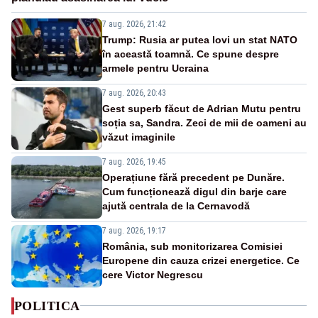
7 aug. 2026, 21:42
Trump: Rusia ar putea lovi un stat NATO
în această toamnă. Ce spune despre
armele pentru Ucraina
7 aug. 2026, 20:43
Gest superb făcut de Adrian Mutu pentru
soția sa, Sandra. Zeci de mii de oameni au
văzut imaginile
7 aug. 2026, 19:45
Operațiune fără precedent pe Dunăre.
Cum funcționează digul din barje care
ajută centrala de la Cernavodă
7 aug. 2026, 19:17
România, sub monitorizarea Comisiei
Europene din cauza crizei energetice. Ce
cere Victor Negrescu
POLITICA