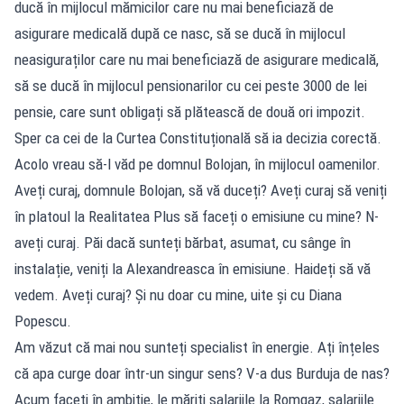
ducă în mijlocul mămicilor care nu mai beneficiază de
asigurare medicală după ce nasc, să se ducă în mijlocul
neasiguraților care nu mai beneficiază de asigurare medicală,
să se ducă în mijlocul pensionarilor cu cei peste 3000 de lei
pensie, care sunt obligați să plătească de două ori impozit.
Sper ca cei de la Curtea Constituțională să ia decizia corectă.
Acolo vreau să-l văd pe domnul Bolojan, în mijlocul oamenilor.
Aveți curaj, domnule Bolojan, să vă duceți? Aveți curaj să veniți
în platoul la Realitatea Plus să faceți o emisiune cu mine? N-
aveți curaj. Păi dacă sunteți bărbat, asumat, cu sânge în
instalație, veniți la Alexandreasca în emisiune. Haideți să vă
vedem. Aveți curaj? Și nu doar cu mine, uite și cu Diana
Popescu.
Am văzut că mai nou sunteți specialist în energie. Ați înțeles
că apa curge doar într-un singur sens? V-a dus Burduja de nas?
Acum faceți în ambiție, le măriți salariile la Romgaz, salariile