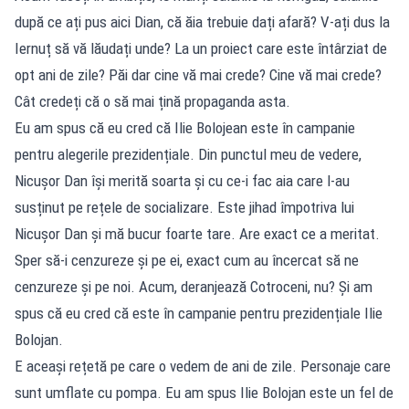
după ce ați pus aici Dian, că ăia trebuie dați afară? V-ați dus la
Iernuț să vă lăudați unde? La un proiect care este întârziat de
opt ani de zile? Păi dar cine vă mai crede? Cine vă mai crede?
Cât credeți că o să mai țină propaganda asta.
Eu am spus că eu cred că Ilie Bolojean este în campanie
pentru alegerile prezidențiale. Din punctul meu de vedere,
Nicușor Dan își merită soarta și cu ce-i fac aia care l-au
susținut pe rețele de socializare. Este jihad împotriva lui
Nicușor Dan și mă bucur foarte tare. Are exact ce a meritat.
Sper să-i cenzureze și pe ei, exact cum au încercat să ne
cenzureze și pe noi. Acum, deranjează Cotroceni, nu? Și am
spus că eu cred că este în campanie pentru prezidențiale Ilie
Bolojan.
E aceași rețetă pe care o vedem de ani de zile. Personaje care
sunt umflate cu pompa. Eu am spus Ilie Bolojan este un fel de