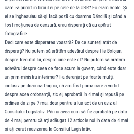
care i-a primit în biroul ei pe cele de la USR? Eu eram acolo. Și
ei se înghesuiau să-și facă poză cu doamna Dăncilă și când a
fost moțiunea de cenzură, erau disperați că au apărut
fotografiile.
Deci care este disperarea voastră? De ce sunteți atât de
disperați? Nu putem să arătăm adevărul despre Ilie Bolojan,
despre trecutul lui, despre cine este el? Nu putem să arătăm
adevărul despre ceea ce face acum la guvern, când este doar
un prim-ministru interimar? I-a deranjat pe foarte mulți,
inclusiv pe doamna Dogoiu, că am fost prima care a vorbit
despre acea ordonanță, zic ei, aprobată în 4 mai și repusă pe
ordinea de zi pe 7 mai, doar pentru a lua act de un aviz al
Consiliului Legislativ. Păi nu avea cum să fie aprobată pe data
de 4 mai, pentru că ați adăugat 12 articole noi în data de 4 mai
și ați cerut reavizarea la Consiliul Legislativ.