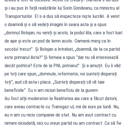
și i-au pus în față realizările lui Sorin Grindeanu, ca ministru al
Transporturilor. El s-a dus să inspecteze niște lucrări. A venit
o doamnă și o să vedeți imagini în seara asta și a spus
„domnul Bolojan, nu veniți și acolo, la podul ăla, care a fost luat
de ape și este un pod de lemn acolo. Oamenii merg ca în
secolul trecut”. Și Bolojan a întrebat, „doamnă, de la ce partid
este primarul ăsta?” Și femeia a spus ”dar nu vă interesează
decât politica? Este de la PNL primarul”. Și a amuțit. Eu îi văd
pe toți care spun, „domnule, reformator, voi sunteți disperați
toți”, aud că asta-i placa. „Sunteți disperați că vă taie
beneficiile”. Eu n-am niciun beneficiu de la guvern.
Au fost alții moderatori la Realitatea aia care a făcut datorii,
care aveau contracte cu Transgaz-ul, mii de euro pe lună. Nu,
eu n-am cu nicio companie de stat. Nu am avut contract cu
nimeni niciodată, nici cu vreun partid nu am contract. Ca să fie