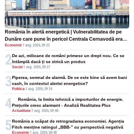
România în alertă energetică | Vulnerabilitatea de pe
Dunăre care pune în pericol Centrala Cernavodă era
Economie
·
1 aug. 2026, 09:32
cunoscută de pe vremea lui Ceaușescu
2
De azi, milioane de români primesc un drept nou. Ce se
întâmplă dacă ți se strică un produs
Social
-
1 aug. 2026, 09:37
3
Piperea, semnal de alarmă. De ce este bine să avem bani
cash, în contextul alertei energetice?
Politica
-
1 aug. 2026, 09:39
4
România, la limita tehnică a importurilor de energie.
Prețurile cresc alarmant - Analiză Realitatea Plus
Actualitate
-
1 aug. 2026, 09:46
5
România a scăpat de retrogradarea economiei. Agenția
Fitch menține ratingul „BBB-” cu perspectivă negativă
Economie
-
1 aug. 2026, 06:48