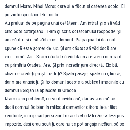
domnul Morar, Mihai Morar, care și-a făcut și cafenea acolo. El
prezintă spectacolele acolo.
Au preluat de pe pagina unui cetățean. Am intrat și o să văd
cine este cetățeanul. I-am și scris cetățeanului respectiv. Și
am căutat și o să văd cine-i domnul. Pe pagina lui domnul
spune că este șomer de lux. Și am căutat să văd dacă are
vreo firmă. Are. Și am căutat să văd dacă are vreun contract
cu primăria Oradea. Are. Și prin încredințare directă. Zic bă,
chiar ne credeți proști pe toți? Spală pasaje, spală nu știu ce,
dar n-are angajați. Și fix domunl acesta a publicat imaginile cu
domnul Bolojan la aplaudat la Oradea.
N-am nicio problemă, nu sunt invidioasă, dar aș vrea să se
ducă domnul Bolojan în mijlocul oamenilor cărora le-a tăiat
veniturile, în mijlocul persoanelor cu dizabilități cărora le-a pus
impozite, deși erau scutiți, care nu se pot angaja nicăieri, să se