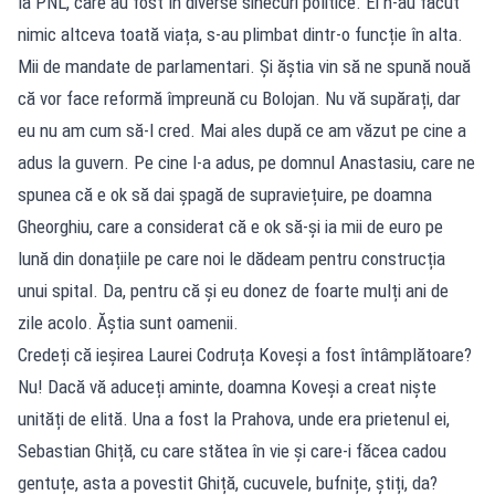
la PNL, care au fost în diverse sinecuri politice. Ei n-au făcut
nimic altceva toată viața, s-au plimbat dintr-o funcție în alta.
Mii de mandate de parlamentari. Și ăștia vin să ne spună nouă
că vor face reformă împreună cu Bolojan. Nu vă supărați, dar
eu nu am cum să-l cred. Mai ales după ce am văzut pe cine a
adus la guvern. Pe cine l-a adus, pe domnul Anastasiu, care ne
spunea că e ok să dai șpagă de supraviețuire, pe doamna
Gheorghiu, care a considerat că e ok să-și ia mii de euro pe
lună din donațiile pe care noi le dădeam pentru construcția
unui spital. Da, pentru că și eu donez de foarte mulți ani de
zile acolo. Ăștia sunt oamenii.
Credeți că ieșirea Laurei Codruța Koveși a fost întâmplătoare?
Nu! Dacă vă aduceți aminte, doamna Koveși a creat niște
unități de elită. Una a fost la Prahova, unde era prietenul ei,
Sebastian Ghiță, cu care stătea în vie și care-i făcea cadou
gentuțe, asta a povestit Ghiță, cucuvele, bufnițe, știți, da?