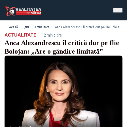
Acasă
Știri
Actualitate
Anca Alexandrescu îl critică dur pe Ilie Bolojan: „Are o gândire limitată”
·
ACTUALITATE
12 min citire
Anca Alexandrescu îl critică dur pe Ilie
Bolojan: „Are o gândire limitată”