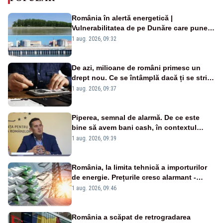
România în alertă energetică |
Vulnerabilitatea de pe Dunăre care pune
în pericol Centrala Cernavodă era
1 aug. 2026, 09:32
cunoscută de pe vremea lui Ceaușescu
De azi, milioane de români primesc un
drept nou. Ce se întâmplă dacă ți se strică
un produs
1 aug. 2026, 09:37
Piperea, semnal de alarmă. De ce este
bine să avem bani cash, în contextul
alertei energetice?
1 aug. 2026, 09:39
România, la limita tehnică a importurilor
de energie. Prețurile cresc alarmant -
Analiză Realitatea Plus
1 aug. 2026, 09:46
România a scăpat de retrogradarea