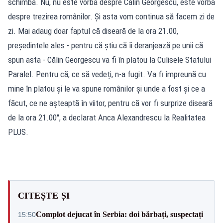
schimba. Nu, nu este vorba despre Călin Georgescu, este vorba
despre trezirea românilor. Și asta vom continua să facem zi de
zi. Mai adaug doar faptul că diseară de la ora 21.00,
președintele ales - pentru că știu că îi deranjează pe unii că
spun asta - Călin Georgescu va fi în platou la Culisele Statului
Paralel. Pentru că, ce să vedeți, n-a fugit. Va fi împreună cu
mine în platou și le va spune românilor și unde a fost și ce a
făcut, ce ne așteaptă în viitor, pentru că vor fi surprize diseară
de la ora 21.00", a declarat Anca Alexandrescu la Realitatea
PLUS.
CITEȘTE ȘI
Complot dejucat în Serbia: doi bărbați, suspectați
15:50