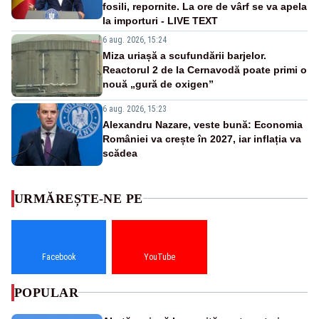
fosili, repornite. La ore de vârf se va apela
la importuri - LIVE TEXT
6 aug. 2026, 15:24
Miza uriașă a scufundării barjelor.
Reactorul 2 de la Cernavodă poate primi o
nouă „gură de oxigen”
6 aug. 2026, 15:23
Alexandru Nazare, veste bună: Economia
României va crește în 2027, iar inflația va
scădea
URMĂREȘTE-NE PE
Facebook
YouTube
POPULAR