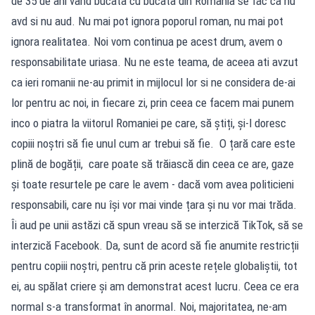
de 35 de ani vand bucata cu bucata din Romania se fac ca nu
avd si nu aud. Nu mai pot ignora poporul roman, nu mai pot
ignora realitatea. Noi vom continua pe acest drum, avem o
responsabilitate uriasa. Nu ne este teama, de aceea ati avzut
ca ieri romanii ne-au primit in mijlocul lor si ne considera de-ai
lor pentru ac noi, in fiecare zi, prin ceea ce facem mai punem
inco o piatra la viitorul Romaniei pe care, să știți, și-l doresc
copiii noștri să fie unul cum ar trebui să fie. O țară care este
plină de bogății, care poate să trăiască din ceea ce are, gaze
și toate resurtele pe care le avem - dacă vom avea politicieni
responsabili, care nu își vor mai vinde țara și nu vor mai trăda.
Îi aud pe unii astăzi că spun vreau să se interzică TikTok, să se
interzică Facebook. Da, sunt de acord să fie anumite restricții
pentru copiii noștri, pentru că prin aceste rețele globaliștii, tot
ei, au spălat criere și am demonstrat acest lucru. Ceea ce era
normal s-a transformat în anormal. Noi, majoritatea, ne-am