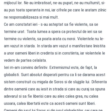
mijlocul lor. Ne-au imbratisat, ne-au pupat, ne-au multumit, si-
au pus toata speranta in noi, iar cifrele pe care le aratam zilnic
ne responsabilizeaza si mai mult.
Ce am constatat ieri - s-au asteptat sa fie violente, sa se
termine urat. Toata lumea a spera ca protestul de ieri sa se
termine cu violente, sa poata arata cu noroi. Violentele nu le-
am vazut in starda. In starda am vazut o manifestare linistita
a unor oameni liberi in credinta si in constiinta, iar violentele le
vedem de partea celalata.
Ieri m-am convins definitiv. Extremismul este, de fapt, la
globalisti. Sunt absolut disperati pentru ca li se darama acest
sistem construit cu migala de Soros si de slujgile lui. Diferenta
dintre oamenii care au iesit in strada si care au curaj sa spuna
adevarul si sa fie liberisi care au ales calea grea, nu calea
usoara, calea libertatii este ca acesti oameni sunt liberi.
Oamenii din jurul lui Soros si din jurul globalistilor, cei care ne