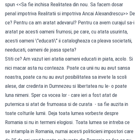
spun <<Sa fie inchisa Realitatea din nou. Sa facem dosar
penal impotriva Realitatii si impotriva Ancai Alexandrescu>> De
ce? Pentru ca am aratat adevarul? Pentru ca avem curajul sa-i
aratat pe acesti oameni frumosi, pe care, cu atata usurinta,
acesti oameni \"educati\" ii catalogheaza ca pleava societatii,
needucati, oameni de joasa speta?
Stiti ce? Am vazut ieri atatia oameni educati in piata, acolo. Si
nici macar asta nu conteaza. Poate ca unii nu au avut sansa
noastra, poate ca nu au avut posibilitatea sa invete la scoli
alese, dar credinta in Dumnezeu si libertatea nu le- o poate
luna nimeni. Sper ca vocea lor - care ieri a fost atat de
puternica si atat de frumoasa si de curata - sa fie auzita in
toate colturile lumii. Deja toata lumea vorbeste despre
Romania si nu in termeni elogiosi. Toata lumea se intreba ce
se intampla in Romania, numai acesti politicieni impostori care