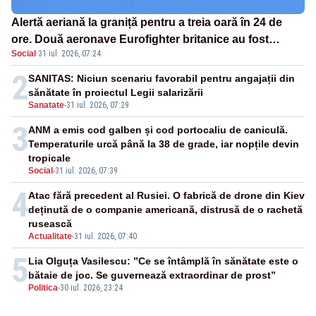
Alertă aeriană la graniță pentru a treia oară în 24 de
ore. Două aeronave Eurofighter britanice au fost
Social
·
31 iul. 2026, 07:24
ridicate de la sol
2
SANITAS: Niciun scenariu favorabil pentru angajații din
sănătate în proiectul Legii salarizării
Sanatate
-
31 iul. 2026, 07:29
3
ANM a emis cod galben și cod portocaliu de caniculă.
Temperaturile urcă până la 38 de grade, iar nopțile devin
tropicale
Social
-
31 iul. 2026, 07:39
4
Atac fără precedent al Rusiei. O fabrică de drone din Kiev
deținută de o companie americană, distrusă de o rachetă
rusească
Actualitate
-
31 iul. 2026, 07:40
5
Lia Olguța Vasilescu: ”Ce se întâmplă în sănătate este o
bătaie de joc. Se guvernează extraordinar de prost”
Politica
-
30 iul. 2026, 23:24