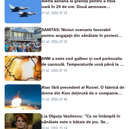
Alertă aeriană la graniță pentru a treia
oară în 24 de ore. Două aeronave
Eurofighter britanice au fost ridicate de la
31 iul. 2026, 07:24
sol
SANITAS: Niciun scenariu favorabil
pentru angajații din sănătate în proiectul
Legii salarizării
31 iul. 2026, 07:29
ANM a emis cod galben și cod portocaliu
de caniculă. Temperaturile urcă până la 38
de grade, iar nopțile devin tropicale
31 iul. 2026, 07:39
Atac fără precedent al Rusiei. O fabrică de
drone din Kiev deținută de o companie
americană, distrusă de o rachetă
31 iul. 2026, 07:40
rusească
Lia Olguța Vasilescu: ”Ce se întâmplă în
sănătate este o bătaie de joc. Se
guvernează extraordinar de prost”
30 iul. 2026, 23:24