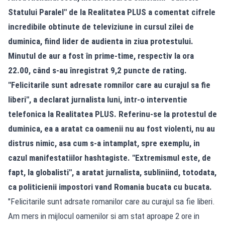
Statului Paralel" de la Realitatea PLUS a comentat cifrele
incredibile obtinute de televiziune in cursul zilei de
duminica, fiind lider de
audienta
in ziua
protestului
.
Minutul de aur a fost în prime-time, respectiv la ora
22.00, când s-au înregistrat 9,2 puncte de rating.
"Felicitarile sunt adresate romnilor care au curajul sa fie
liberi", a declarat jurnalista luni, intr-o interventie
telefonica la Realitatea PLUS. Referinu-se la protestul de
duminica, ea a aratat ca oamenii nu au fost violenti, nu au
distrus nimic, asa cum s-a intamplat, spre exemplu, in
cazul manifestatiilor hashtagiste. "Extremismul este, de
fapt, la globalisti", a aratat jurnalista, subliniind, totodata,
ca politicienii impostori vand Romania bucata cu bucata.
"Felicitarile sunt adrsate romanilor care au curajul sa fie liberi.
Am mers in mijlocul oamenilor si am stat aproape 2 ore in