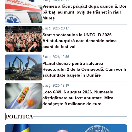
Vremea a făcut prăpăd după caniculă. Doi
bărbați au murit loviți de trăsnet în râul
Mureș
6 aug. 2026, 20:17
Start spectaculos la UNTOLD 2026.
Artistul-surpriză care deschide prima
seară de festival
6 aug. 2026, 19:56
Planul decisiv pentru salvarea
Reactorului 2 de la Cernavodă. Cum vor fi
scufundate barjele în Dunăre
6 aug. 2026, 19:19
Loto 6/49, 6 august 2026. Numerele
câștigătoare au fost anunțate. Miza
depășește 9 milioane de euro
POLITICA