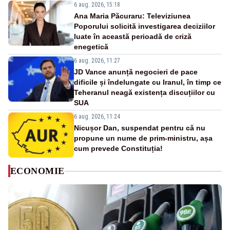
6 aug. 2026, 15:18
Ana Maria Păcuraru: Televiziunea
Poporului solicită investigarea deciziilor
luate în această perioadă de criză
enegetică
6 aug. 2026, 11:27
JD Vance anunță negocieri de pace
dificile și îndelungate cu Iranul, în timp ce
Teheranul neagă existența discuțiilor cu
SUA
6 aug. 2026, 11:24
Nicușor Dan, suspendat pentru că nu
propune un nume de prim-ministru, așa
cum prevede Constituția!
ECONOMIE