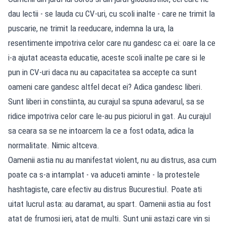
dau lectii - se lauda cu CV-uri, cu scoli inalte - care ne trimit la
puscarie, ne trimit la reeducare, indemna la ura, la
resentimente impotriva celor care nu gandesc ca ei: oare la ce
i-a ajutat aceasta educatie, aceste scoli inalte pe care si le
pun in CV-uri daca nu au capacitatea sa accepte ca sunt
oameni care gandesc altfel decat ei? Adica gandesc liberi.
Sunt liberi in constiinta, au curajul sa spuna adevarul, sa se
ridice impotriva celor care le-au pus piciorul in gat. Au curajul
sa ceara sa se ne intoarcem la ce a fost odata, adica la
normalitate. Nimic altceva.
Oamenii astia nu au manifestat violent, nu au distrus, asa cum
poate ca s-a intamplat - va aduceti aminte - la protestele
hashtagiste, care efectiv au distrus Bucurestiul. Poate ati
uitat lucrul asta: au daramat, au spart. Oamenii astia au fost
atat de frumosi ieri, atat de multi. Sunt unii astazi care vin si