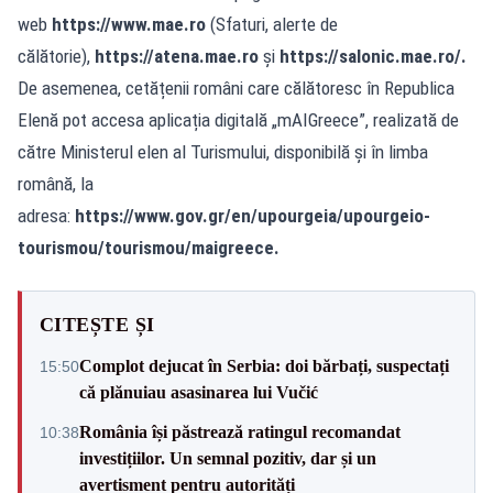
web
https://www.mae.ro
(Sfaturi, alerte de
călătorie),
https://atena.mae.ro
și
https://salonic.mae.ro/
.
De asemenea, cetățenii români care călătoresc în Republica
Elenă pot accesa aplicația digitală „mAIGreece”, realizată de
către Ministerul elen al Turismului, disponibilă și în limba
română, la
adresa:
https://www.gov.gr/en/upourgeia/upourgeio-
tourismou/tourismou/maigreece
.
CITEȘTE ȘI
Complot dejucat în Serbia: doi bărbați, suspectați
15:50
că plănuiau asasinarea lui Vučić
România își păstrează ratingul recomandat
10:38
investițiilor. Un semnal pozitiv, dar și un
avertisment pentru autorități