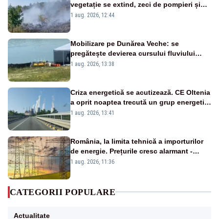
vegetație se extind, zeci de pompieri și
silvicultori se luptă cu flăcările - VIDEO
1 aug. 2026, 12:44
Mobilizare pe Dunărea Veche: se
pregătește devierea cursului fluviului
către Cernavodă – VIDEO
1 aug. 2026, 13:38
Criza energetică se acutizează. CE Oltenia
a oprit noaptea trecută un grup energetic
de la Rovinari
1 aug. 2026, 13:41
România, la limita tehnică a importurilor
de energie. Prețurile cresc alarmant -
Analiză Realitatea Plus
1 aug. 2026, 11:36
CATEGORII POPULARE
Actualitate