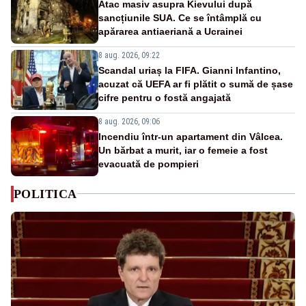
Atac masiv asupra Kievului după
sancțiunile SUA. Ce se întâmplă cu
apărarea antiaeriană a Ucrainei
8 aug. 2026, 09:22
Scandal uriaș la FIFA. Gianni Infantino,
acuzat că UEFA ar fi plătit o sumă de șase
cifre pentru o fostă angajată
8 aug. 2026, 09:06
Incendiu într-un apartament din Vâlcea.
Un bărbat a murit, iar o femeie a fost
evacuată de pompieri
POLITICA