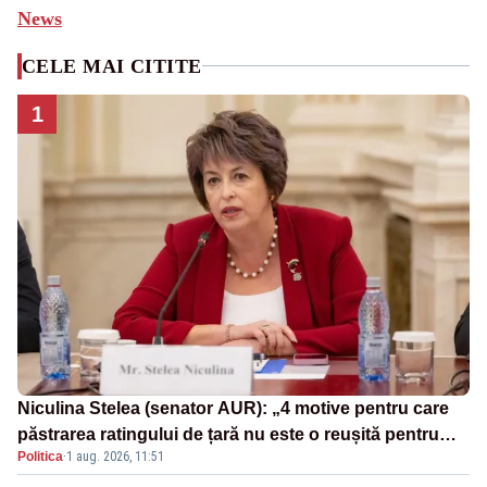
News
CELE MAI CITITE
1
Niculina Stelea (senator AUR): „4 motive pentru care
păstrarea ratingului de țară nu este o reușită pentru
Politica
·
1 aug. 2026, 11:51
Guvernul Bolojan”