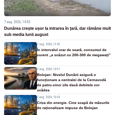
7 aug. 2026, 14:03
Dunărea crește ușor la intrarea în țară, dar rămâne mult
sub media lunii august
7 aug. 2026, 13:02
În intervalul orar de seară, consumul de
curent „a scăzut cu 200-300 de megawați”
7 aug. 2026, 10:51
Bolojan: Nivelul Dunării asigură o
funcționare a centralei de la Cernavodă
de patru-cinci zile dacă debitele vor
scădea
7 aug. 2026, 10:43
Criza din energie. Cine scapă de măsurile
de raționalizare impuse de Bolojan