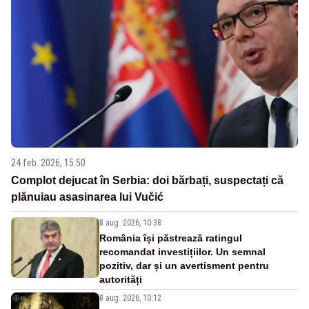
24 feb. 2026, 15:50
Complot dejucat în Serbia: doi bărbați, suspectați că
plănuiau asasinarea lui Vučić
8 aug. 2026, 10:38
România își păstrează ratingul
recomandat investițiilor. Un semnal
pozitiv, dar și un avertisment pentru
autorități
8 aug. 2026, 10:12