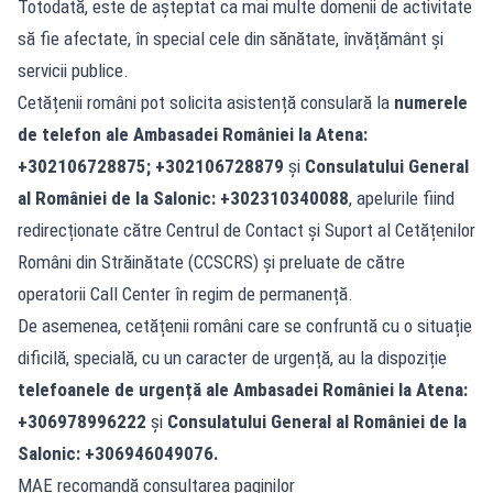
Totodată, este de așteptat ca mai multe domenii de activitate
să fie afectate, în special cele din sănătate, învățământ și
servicii publice.
Cetățenii români pot solicita asistență consulară la
numerele
de telefon ale Ambasadei României la Atena:
+302106728875; +302106728879
și
Consulatului General
al României de la Salonic: +302310340088
, apelurile fiind
redirecționate către Centrul de Contact și Suport al Cetățenilor
Români din Străinătate (CCSCRS) și preluate de către
operatorii Call Center în regim de permanență.
De asemenea, cetățenii români care se confruntă cu o situație
dificilă, specială, cu un caracter de urgență, au la dispoziție
telefoanele de urgență ale Ambasadei României la Atena:
+306978996222
și
Consulatului General al României de la
Salonic: +306946049076.
MAE recomandă consultarea paginilor