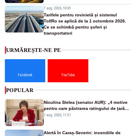
7 aug. 2026, 10:01
Tarifele pentru rovinietă și sistemul
TollRo se aplică de la 1 octombrie 2026.
Ce se schimbă pentru șoferi și
transportatori
URMĂREȘTE-NE PE
Facebook
YouTube
POPULAR
Niculina Stelea (senator AUR): „4 motive
pentru care păstrarea ratingului de țară
nu este o reușită pentru Guvernul
1 aug. 2026, 11:51
Bolojan”
Alertă în Caraș-Severin: incendiile de