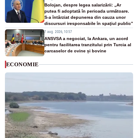
Bolojan, despre legea salarizării: „Ar
putea fi adoptată în perioada următoare.
S-a întârziat depunerea din cauza unor
discursuri iresponsabile în spaţiul public”
7 aug. 2026, 10:57
ANSVSA a negociat, la Ankara, un acord
pentru facilitarea tranzitului prin Turcia al
carcaselor de ovine și bovine
ECONOMIE