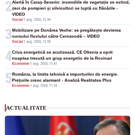
2
Alertă în Caraș-Severin: incendiile de vegetație se extind,
zeci de pompieri și silvicultori se luptă cu flăcările -
VIDEO
Social
-
1 aug. 2026, 12:44
3
Mobilizare pe Dunărea Veche: se pregătește devierea
cursului fluviului către Cernavodă – VIDEO
Social
-
1 aug. 2026, 13:38
4
Criza energetică se acutizează. CE Oltenia a oprit
noaptea trecută un grup energetic de la Rovinari
Economie
-
1 aug. 2026, 13:41
5
România, la limita tehnică a importurilor de energie.
Prețurile cresc alarmant - Analiză Realitatea Plus
Economie
-
1 aug. 2026, 11:36
ACTUALITATE