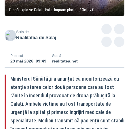
Dronă explozie Galați. Foto: Inquam photos / Octav Ganea
Scris de
Realitatea de Salaj
Publicat
Sursă
29 mai 2026, 09:49
realitatea.net
Ministerul Sănătății a anunțat că monitorizează cu
atenție starea celor două persoane care au fost
rănite în incendiul provocat de drona prăbușită la
Galați. Ambele victime au fost transportate de
urgență la spital și primesc îngrijiri medicale de
specialitate. Medicii transmit că pacienții sunt stabili
în acest moment și nu este nevoie ca ei să fie