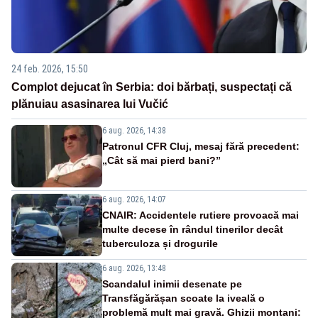
24 feb. 2026, 15:50
Complot dejucat în Serbia: doi bărbați, suspectați că
plănuiau asasinarea lui Vučić
6 aug. 2026, 14:38
Patronul CFR Cluj, mesaj fără precedent:
„Cât să mai pierd bani?”
6 aug. 2026, 14:07
CNAIR: Accidentele rutiere provoacă mai
multe decese în rândul tinerilor decât
tuberculoza și drogurile
6 aug. 2026, 13:48
Scandalul inimii desenate pe
Transfăgărășan scoate la iveală o
problemă mult mai gravă. Ghizii montani: