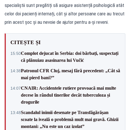
specialiștii sunt pregătiți să asigure asistență psihologică atât
celor doi pacienți internați, cât și altor persoane care au trecut
prin acest șoc și au nevoie de ajutor pentru a-și reveni.
CITEȘTE ȘI
Complot dejucat în Serbia: doi bărbați, suspectați
15:50
că plănuiau asasinarea lui Vučić
Patronul CFR Cluj, mesaj fără precedent: „Cât să
14:38
mai pierd bani?”
CNAIR: Accidentele rutiere provoacă mai multe
14:07
decese în rândul tinerilor decât tuberculoza și
drogurile
Scandalul inimii desenate pe Transfăgărășan
13:48
scoate la iveală o problemă mult mai gravă. Ghizii
montani: „Nu este un caz izolat”