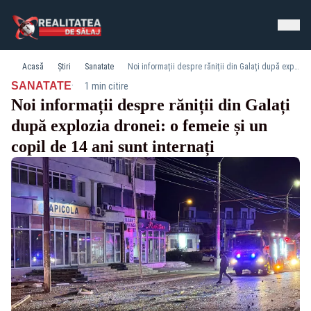
Acasă
Știri
Sanatate
Noi informații despre răniții din Galați după explozia dronei: o femeie și un copil de 14 ani sunt internați
·
SANATATE
1 min citire
Noi informații despre răniții din Galați
după explozia dronei: o femeie și un
copil de 14 ani sunt internați