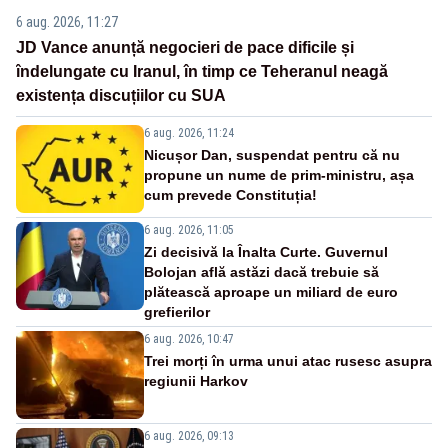
6 aug. 2026, 11:27
JD Vance anunță negocieri de pace dificile și
îndelungate cu Iranul, în timp ce Teheranul neagă
existența discuțiilor cu SUA
6 aug. 2026, 11:24
Nicușor Dan, suspendat pentru că nu
propune un nume de prim-ministru, așa
cum prevede Constituția!
6 aug. 2026, 11:05
Zi decisivă la Înalta Curte. Guvernul
Bolojan află astăzi dacă trebuie să
plătească aproape un miliard de euro
grefierilor
6 aug. 2026, 10:47
Trei morți în urma unui atac rusesc asupra
regiunii Harkov
6 aug. 2026, 09:13