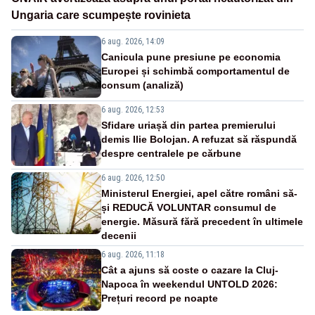
Ungaria care scumpește rovinieta
6 aug. 2026, 14:09
Canicula pune presiune pe economia
Europei și schimbă comportamentul de
consum (analiză)
6 aug. 2026, 12:53
Sfidare uriașă din partea premierului
demis Ilie Bolojan. A refuzat să răspundă
despre centralele pe cărbune
6 aug. 2026, 12:50
Ministerul Energiei, apel către români să-
și REDUCĂ VOLUNTAR consumul de
energie. Măsură fără precedent în ultimele
decenii
6 aug. 2026, 11:18
Cât a ajuns să coste o cazare la Cluj-
Napoca în weekendul UNTOLD 2026:
Prețuri record pe noapte