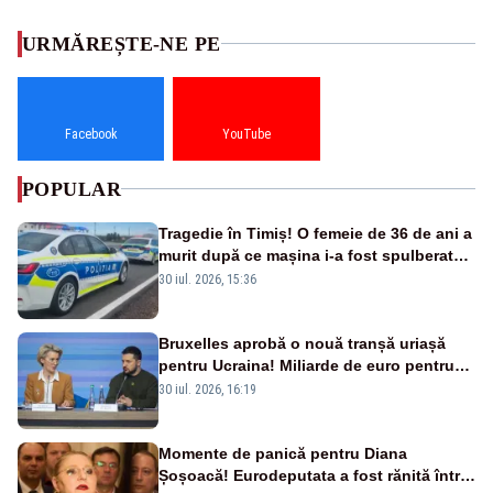
URMĂREȘTE-NE PE
Facebook
YouTube
POPULAR
Tragedie în Timiș! O femeie de 36 de ani a
murit după ce mașina i-a fost spulberată
de tren
30 iul. 2026, 15:36
Bruxelles aprobă o nouă tranșă uriașă
pentru Ucraina! Miliarde de euro pentru
armament și apărare
30 iul. 2026, 16:19
Momente de panică pentru Diana
Șoșoacă! Eurodeputata a fost rănită într-