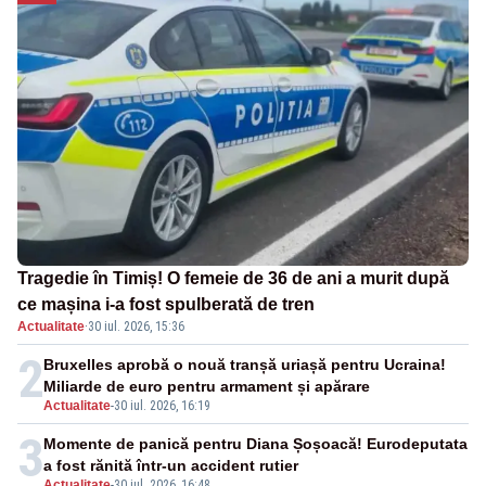
Tragedie în Timiș! O femeie de 36 de ani a murit după
ce mașina i-a fost spulberată de tren
Actualitate
·
30 iul. 2026, 15:36
2
Bruxelles aprobă o nouă tranșă uriașă pentru Ucraina!
Miliarde de euro pentru armament și apărare
Actualitate
-
30 iul. 2026, 16:19
3
Momente de panică pentru Diana Șoșoacă! Eurodeputata
a fost rănită într-un accident rutier
Actualitate
-
30 iul. 2026, 16:48