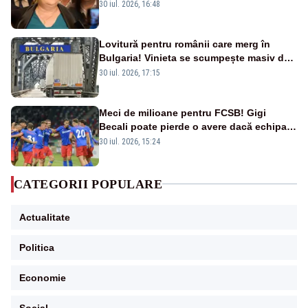
un accident rutier
30 iul. 2026, 16:48
Lovitură pentru românii care merg în
Bulgaria! Vinieta se scumpește masiv de
la 1 august
30 iul. 2026, 17:15
Meci de milioane pentru FCSB! Gigi
Becali poate pierde o avere dacă echipa
este eliminată de FK Auda
30 iul. 2026, 15:24
CATEGORII POPULARE
Actualitate
Politica
Economie
Social