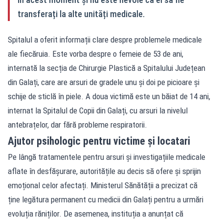
transferați la alte unități medicale.
Spitalul a oferit informații clare despre problemele medicale
ale fiecăruia. Este vorba despre o femeie de 53 de ani,
internată la secția de Chirurgie Plastică a Spitalului Județean
din Galați, care are arsuri de gradele unu și doi pe picioare și
schije de sticlă în piele. A doua victimă este un băiat de 14 ani,
internat la Spitalul de Copii din Galați, cu arsuri la nivelul
antebrațelor, dar fără probleme respiratorii.
Ajutor psihologic pentru victime și locatari
Pe lângă tratamentele pentru arsuri și investigațiile medicale
aflate în desfășurare, autoritățile au decis să ofere și sprijin
emoțional celor afectați. Ministerul Sănătății a precizat că
ține legătura permanent cu medicii din Galați pentru a urmări
evoluția răniților. De asemenea, instituția a anunțat că