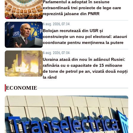
Parlamentul a adoptat în sesiune
extraordinară trei proiecte de lege care
reprezintă jaloane din PNRR
6 aug. 2026, 07:34
Bolojan recrutează din USR și
construiește un nou pol electoral: atacuri
coordonate pentru menținerea la putere
6 aug. 2026, 07:04
Ucraina atacă din nou în adâncul Rusiei:
rafinăria cu o capacitate de 15 milioane
de tone de petrol pe an, vizată două nopți
la rând
ECONOMIE