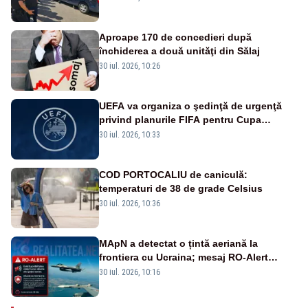
Aproape 170 de concedieri după
închiderea a două unităţi din Sălaj
30 iul. 2026, 10:26
UEFA va organiza o şedinţă de urgenţă
privind planurile FIFA pentru Cupa
Mondială
30 iul. 2026, 10:33
COD PORTOCALIU de caniculă:
temperaturi de 38 de grade Celsius
30 iul. 2026, 10:36
MApN a detectat o țintă aeriană la
frontiera cu Ucraina; mesaj RO-Alert
transmis în județul Tulcea
30 iul. 2026, 10:16