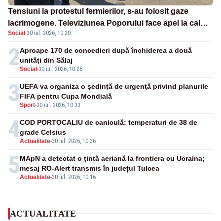
Tensiuni la protestul fermierilor, s-au folosit gaze
lacrimogene. Televiziunea Poporului face apel la calm
Social
·
30 iul. 2026, 10:20
– LIVE TEXT
2
Aproape 170 de concedieri după închiderea a două
unităţi din Sălaj
Social
-
30 iul. 2026, 10:26
3
UEFA va organiza o şedinţă de urgenţă privind planurile
FIFA pentru Cupa Mondială
Sport
-
30 iul. 2026, 10:33
4
COD PORTOCALIU de caniculă: temperaturi de 38 de
grade Celsius
Actualitate
-
30 iul. 2026, 10:36
5
MApN a detectat o țintă aeriană la frontiera cu Ucraina;
mesaj RO-Alert transmis în județul Tulcea
Actualitate
-
30 iul. 2026, 10:16
ACTUALITATE