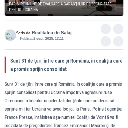
PARIS: REUNIUNE DE EVALUARE A GARANŢIILOR DE SECURITATE
PENTRU UCRAINA
Realitatea de Salaj
Scris de
Publicat:
2 sept. 2025, 13:11
Sunt 31 de ţări, între care şi România, în coaliţia care
a promis sprijin consolidat
Sunt 31 de ţări, între care şi România, în coaliţia care a promis
sprijin consolidat pentru Ucraina împotriva agresiunii ruse.
O reuniune a liderilor occidentali din ţările care au decis să
sprijine militar Ucraina va avea loc joi, la Paris. Potrivit agenţiei
France Presse, întâlnirea aşa-numitei Coaliţii de Voinţă va fi
prezidată de preşedintele francez Emmanuel Macron şi de