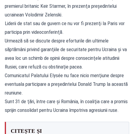
premierul britanic Keir Starmer, în prezenţa preşedintelui
ucrainean Volodimir Zelenski.
Liderii de stat sau de guvern ce nu vor fi prezenţi la Paris vor
participa prin videoconferinţă.
Urmează să se discute despre eforturile din ultimele
săptămâni privind garanţiile de securitate pentru Ucraina şi va
avea loc un schimb de opinii despre consecinţele atitudinii
Rusiei, care refuză cu obstinaţie pacea.
Comunicatul Palatului Elysée nu face nicio menţiune despre
eventuala participare a preşedintelui Donald Trump la această
reuniune.
Sunt 31 de ţări, între care şi România, în coaliţia care a promis
sprijin consolidat pentru Ucraina împotriva agresiunii ruse.
CITEȘTE ȘI