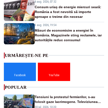
6 aug. 2026, 07:32
Consum uriaș de energie miercuri seară:
România a fost nevoită să importe
aproape o treime din necesar
5 aug. 2026, 19:54
Măsuri de economisire a energiei în
România. Magazinele sting reclamele, iar
autoritățile reduc consumul
URMĂREȘTE-NE PE
Facebook
YouTube
POPULAR
Tensiuni la protestul fermierilor, s-au
folosit gaze lacrimogene. Televiziunea
Poporului face apel la calm – LIVE TEXT
30 iul. 2026, 10:20