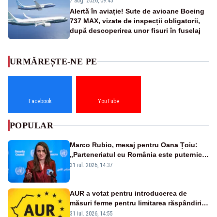
7 aug. 2026, 09:45
Alertă în aviație! Sute de avioane Boeing
737 MAX, vizate de inspecții obligatorii,
după descoperirea unor fisuri în fuselaj
URMĂREȘTE-NE PE
Facebook
YouTube
POPULAR
Marco Rubio, mesaj pentru Oana Țoiu:
„Parteneriatul cu România este puternic
și prețuit”
31 iul. 2026, 14:37
AUR a votat pentru introducerea de
măsuri ferme pentru limitarea răspândirii
virusului pestei porcine africane
31 iul. 2026, 14:55