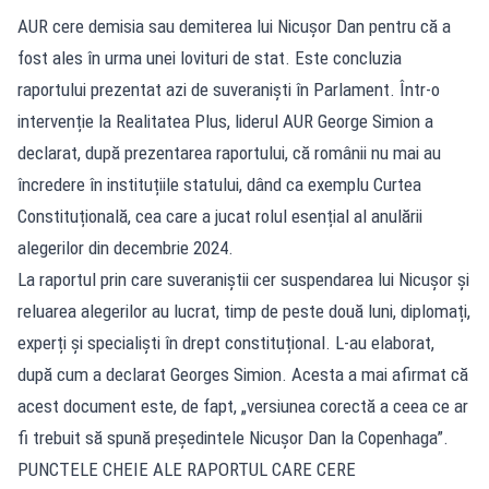
AUR cere demisia sau demiterea lui Nicușor Dan pentru că a
fost ales în urma unei lovituri de stat. Este concluzia
raportului prezentat azi de suveraniști în Parlament. Într-o
intervenție la Realitatea Plus, liderul AUR George Simion a
declarat, după prezentarea raportului, că românii nu mai au
încredere în instituțiile statului, dând ca exemplu Curtea
Constituțională, cea care a jucat rolul esențial al anulării
alegerilor din decembrie 2024.
La raportul prin care suveraniștii cer suspendarea lui Nicușor și
reluarea alegerilor au lucrat, timp de peste două luni, diplomați,
experți și specialiști în drept constituțional. L-au elaborat,
după cum a declarat Georges Simion. Acesta a mai afirmat că
acest document este, de fapt, „versiunea corectă a ceea ce ar
fi trebuit să spună președintele Nicușor Dan la Copenhaga”.
PUNCTELE CHEIE ALE RAPORTUL CARE CERE