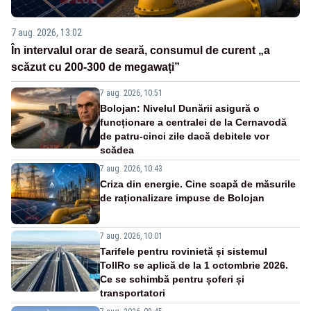
7 aug. 2026, 13:02
În intervalul orar de seară, consumul de curent „a
scăzut cu 200-300 de megawați”
7 aug. 2026, 10:51
Bolojan: Nivelul Dunării asigură o
funcționare a centralei de la Cernavodă
de patru-cinci zile dacă debitele vor
scădea
7 aug. 2026, 10:43
Criza din energie. Cine scapă de măsurile
de raționalizare impuse de Bolojan
7 aug. 2026, 10:01
Tarifele pentru rovinietă și sistemul
TollRo se aplică de la 1 octombrie 2026.
Ce se schimbă pentru șoferi și
transportatori