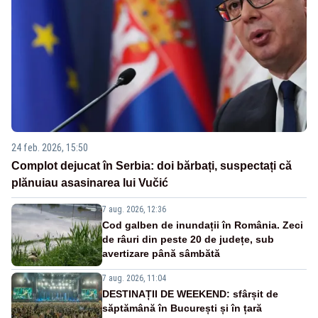
24 feb. 2026, 15:50
Complot dejucat în Serbia: doi bărbați, suspectați că
plănuiau asasinarea lui Vučić
7 aug. 2026, 12:36
Cod galben de inundații în România. Zeci
de râuri din peste 20 de județe, sub
avertizare până sâmbătă
7 aug. 2026, 11:04
DESTINAȚII DE WEEKEND: sfârșit de
săptămână în București și în țară