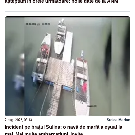
așteptăm în orele următoare: noile date de la ANM
7 aug. 2026, 08:13
Stoica Marian
Incident pe brațul Sulina: o navă de marfă a eșuat la
mal. Mai multe ambarcațiuni, lovite