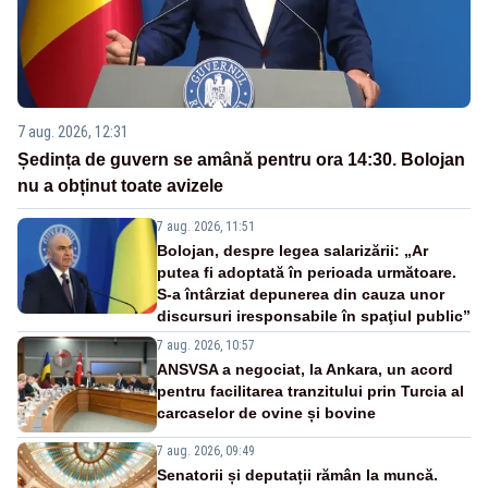
7 aug. 2026, 12:31
Ședința de guvern se amână pentru ora 14:30. Bolojan
nu a obținut toate avizele
7 aug. 2026, 11:51
Bolojan, despre legea salarizării: „Ar
putea fi adoptată în perioada următoare.
S-a întârziat depunerea din cauza unor
discursuri iresponsabile în spaţiul public”
7 aug. 2026, 10:57
ANSVSA a negociat, la Ankara, un acord
pentru facilitarea tranzitului prin Turcia al
carcaselor de ovine și bovine
7 aug. 2026, 09:49
Senatorii și deputații rămân la muncă.