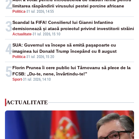
2
limitarea răspândirii virusului pestei porcine africane
Politica
-
31 iul. 2026, 14:55
3
Scandal la FIFA! Consilierul lui Gianni Infantino
demisionează și atacă proiectul privind investitorii străini
Actualitate
-
31 iul. 2026, 15:10
4
SUA: Guvernul va începe să emită paşapoarte cu
imaginea lui Donald Trump începând cu 8 august
Politica
-
31 iul. 2026, 15:20
5
Florin Prunea îi cere public lui Târnovanu să plece de la
FCSB: „Du-te, nene, învârtindu-te!”
Sport
-
31 iul. 2026, 14:10
ACTUALITATE