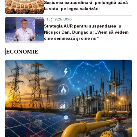
Sesiunea extraordinară, prelungită până
la votul pe legea salarizării
7 aug. 2026, 08:46
Strategia AUR pentru suspendarea lui
Nicușor Dan. Dungaciu: „Vrem să vedem
cine semnează și cine nu”
ECONOMIE