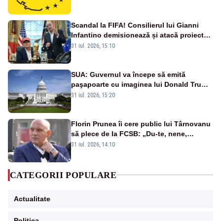
Scandal la FIFA! Consilierul lui Gianni
Infantino demisionează și atacă proiectul
privind investitorii străini
31 iul. 2026, 15:10
SUA: Guvernul va începe să emită
paşapoarte cu imaginea lui Donald Trump
începând cu 8 august
31 iul. 2026, 15:20
Florin Prunea îi cere public lui Târnovanu
să plece de la FCSB: „Du-te, nene,
învârtindu-te!”
31 iul. 2026, 14:10
CATEGORII POPULARE
Actualitate
Politica