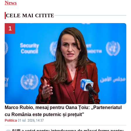
News
CELE MAI CITITE
1
Marco Rubio, mesaj pentru Oana Țoiu: „Parteneriatul
cu România este puternic și prețuit”
Politica
·
31 iul. 2026, 14:37
AUR a votat pentru introducerea de măsuri ferme pentru