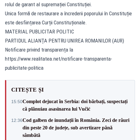
rolul de garant al supremației Constituției.
Unica formă de restaurare a încrederii poporului în Constituție
este desființarea Curții Constituționale.
MATERIAL PUBLICITAR POLITIC
PARTIDUL ALIANȚA PENTRU UNIREA ROMANILOR (AUR)
Notificare privind transparența la
https://www.realitatea.net/notificare-transparenta-
publicitate-politica
CITEȘTE ȘI
Complot dejucat în Serbia: doi bărbați, suspectați
15:50
că plănuiau asasinarea lui Vučić
Cod galben de inundații în România. Zeci de râuri
12:36
din peste 20 de județe, sub avertizare până
sâmbătă