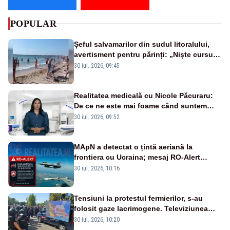
POPULAR
Șeful salvamarilor din sudul litoralului,
avertisment pentru părinți: „Niște cursuri
de înot la piscină nu sunt suficiente”
30 iul. 2026, 09:45
Realitatea medicală cu Nicole Păcuraru:
De ce ne este mai foame când suntem
obosiți?
30 iul. 2026, 09:52
MApN a detectat o țintă aeriană la
frontiera cu Ucraina; mesaj RO-Alert
transmis în județul Tulcea
30 iul. 2026, 10:16
Tensiuni la protestul fermierilor, s-au
folosit gaze lacrimogene. Televiziunea
Poporului face apel la calm – LIVE TEXT
30 iul. 2026, 10:20