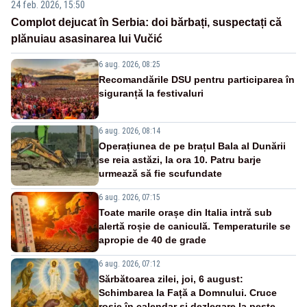
24 feb. 2026, 15:50
Complot dejucat în Serbia: doi bărbați, suspectați că
plănuiau asasinarea lui Vučić
6 aug. 2026, 08:25
Recomandările DSU pentru participarea în
siguranță la festivaluri
6 aug. 2026, 08:14
Operațiunea de pe brațul Bala al Dunării
se reia astăzi, la ora 10. Patru barje
urmează să fie scufundate
6 aug. 2026, 07:15
Toate marile orașe din Italia intră sub
alertă roșie de caniculă. Temperaturile se
apropie de 40 de grade
6 aug. 2026, 07:12
Sărbătoarea zilei, joi, 6 august:
Schimbarea la Față a Domnului. Cruce
roșie în calendar și dezlegare la pește