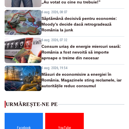
„Au votat cu cine nu trebuie!”
6 aug. 2026, 08:07
Săptămână decisivă pentru economie:
Moody’s decide dacă retrogradează
România la junk
6 aug. 2026, 07:32
Consum uriaș de energie miercuri seară:
România a fost nevoită să importe
aproape o treime din necesar
5 aug. 2026, 19:54
Măsuri de economisire a energiei în
România. Magazinele sting reclamele, iar
autoritățile reduc consumul
URMĂREȘTE-NE PE
Facebook
YouTube