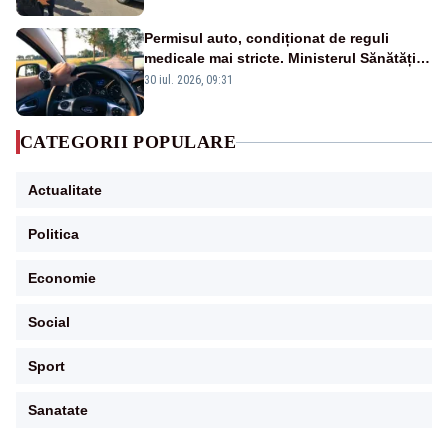
Permisul auto, condiționat de reguli
medicale mai stricte. Ministerul Sănătății
propune schimbări majore
30 iul. 2026, 09:31
CATEGORII POPULARE
Actualitate
Politica
Economie
Social
Sport
Sanatate