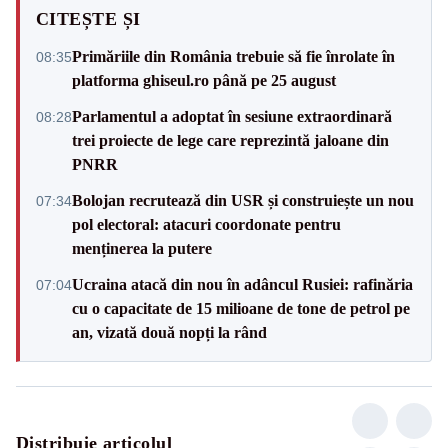
CITEȘTE ȘI
Primăriile din România trebuie să fie înrolate în
08:35
platforma ghiseul.ro până pe 25 august
Parlamentul a adoptat în sesiune extraordinară
08:28
trei proiecte de lege care reprezintă jaloane din
PNRR
Bolojan recrutează din USR și construiește un nou
07:34
pol electoral: atacuri coordonate pentru
menținerea la putere
Ucraina atacă din nou în adâncul Rusiei: rafinăria
07:04
cu o capacitate de 15 milioane de tone de petrol pe
an, vizată două nopți la rând
Distribuie articolul