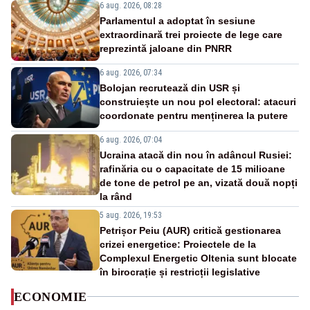
6 aug. 2026, 08:28
Parlamentul a adoptat în sesiune
extraordinară trei proiecte de lege care
reprezintă jaloane din PNRR
6 aug. 2026, 07:34
Bolojan recrutează din USR și
construiește un nou pol electoral: atacuri
coordonate pentru menținerea la putere
6 aug. 2026, 07:04
Ucraina atacă din nou în adâncul Rusiei:
rafinăria cu o capacitate de 15 milioane
de tone de petrol pe an, vizată două nopți
la rând
5 aug. 2026, 19:53
Petrișor Peiu (AUR) critică gestionarea
crizei energetice: Proiectele de la
Complexul Energetic Oltenia sunt blocate
în birocrație și restricții legislative
ECONOMIE