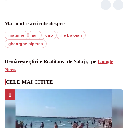
Mai multe articole despre
motiune
aur
cub
ilie bolojan
gheorghe piperea
Urmărește știrile Realitatea de Salaj și pe
Google
News
CELE MAI CITITE
1