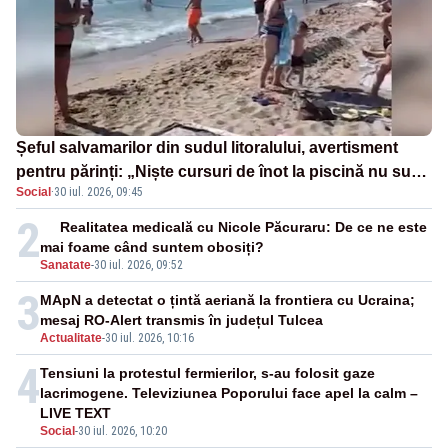
Șeful salvamarilor din sudul litoralului, avertisment
pentru părinți: „Niște cursuri de înot la piscină nu sunt
Social
·
30 iul. 2026, 09:45
suficiente”
2
Realitatea medicală cu Nicole Păcuraru: De ce ne este
mai foame când suntem obosiți?
Sanatate
-
30 iul. 2026, 09:52
3
MApN a detectat o țintă aeriană la frontiera cu Ucraina;
mesaj RO-Alert transmis în județul Tulcea
Actualitate
-
30 iul. 2026, 10:16
4
Tensiuni la protestul fermierilor, s-au folosit gaze
lacrimogene. Televiziunea Poporului face apel la calm –
LIVE TEXT
Social
-
30 iul. 2026, 10:20