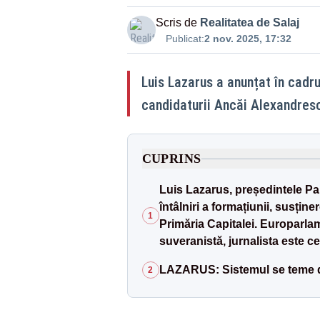
Scris de
Realitatea de Salaj
Publicat:
2 nov. 2025, 17:32
Luis Lazarus a anunțat în cadrul
candidaturii Ancăi Alexandresc
CUPRINS
Luis Lazarus, președintele Part
întâlniri a formațiunii, susțin
1
Primăria Capitalei. Europarla
suveranistă, jurnalista este ce
LAZARUS: Sistemul se teme d
2