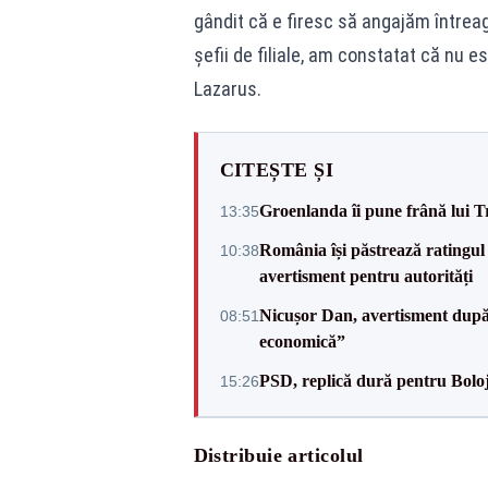
gândit că e firesc să angajăm întreag
șefii de filiale, am constatat că nu 
Lazarus.
CITEȘTE ȘI
Groenlanda îi pune frână lui 
13:35
România își păstrează ratingul 
10:38
avertisment pentru autorități
Nicușor Dan, avertisment după 
08:51
economică”
PSD, replică dură pentru Boloj
15:26
Distribuie articolul