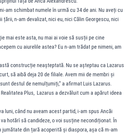
sprijinul față de Anca Alexandrescu.
mi-am schimbat numele în urmă cu 34 de ani. Nu aveți cu
țării, n-am devalizat, nici eu, nici Călin Georgescu, nici
ie mai este asta, nu mai ai voie să susții pe cine
începem cu aiurelile astea? Eu n-am trădat pe nimeni, am
eastă construcție neașteptată. Nu se așteptau ca Lazarus
scurt, să aibă deja 20 de filiale. Avem mii de membri și
 sunt destul de nemulțumiți," a afirmat Luis Lazarus.
 la Realitatea Plus, Lazarus a dezvăluit cum a apărut ideea
va luni, când nu aveam acest partid, i-am spus Ancăi
va hotărî să candideze, o voi susține necondiționat. În
 jumătate din țară acoperită și diaspora, așa că m-am