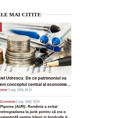
LE MAI CITITE
iel Udrescu: De ce patrimoniul va
eni conceptul central al economiei
omie
·
2 aug. 2026, 09:22
oare?
2
Economie
-
2 aug. 2026, 10:01
Piperea (AUR): România a evitat
retrogradarea la junk pentru că era o
catastrofă pentru bănci și fondurile de