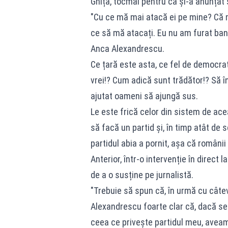
Ghiță, tocmai pentru că și-a anunțat 
"Cu ce mă mai atacă ei pe mine? Că 
ce să mă atacați. Eu nu am furat banii 
Anca Alexandrescu.
Ce țară este asta, ce fel de democraț
vrei!? Cum adică sunt trădător!? Să 
ajutat oameni să ajungă sus.
Le este frică celor din sistem de ac
să facă un partid și, în timp atât de 
partidul abia a pornit, așa că românii
Anterior, într-o intervenție în direct
de a o susține pe jurnalistă.
"Trebuie să spun că, în urmă cu câte
Alexandrescu foarte clar că, dacă se 
ceea ce privește partidul meu, aveam