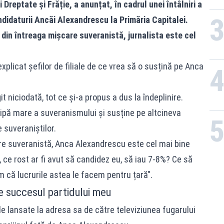
Dreptate și Frăție, a anunțat, în cadrul unei întâlniri a
ndidaturii Ancăi Alexandrescu la Primăria Capitalei.
din întreaga mișcare suveranistă, jurnalista este cel
explicat șefilor de filiale de ce vrea să o susțină pe Anca
iciodată, tot ce și-a propus a dus la îndeplinire.
ipă mare a suveranismului și susține pe altcineva
 suveraniștilor.
re suveranistă, Anca Alexandrescu este cel mai bine
, ce rost ar fi avut să candidez eu, să iau 7-8%? Ce să
 că lucrurile astea le facem pentru țară".
 succesul partidului meu
ile lansate la adresa sa de către televiziunea fugarului