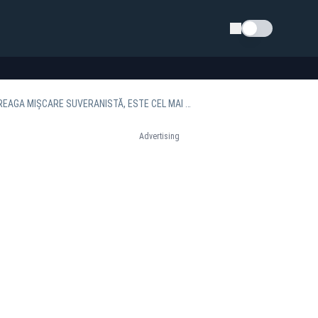
Schimba tema
LUIS LAZARUS, SPRIJIN TOTAL PENTRU ANCA ALEXANDRESCU. ÎN ACEST MOMENT, DIN ÎNTREAGA MIȘCARE SUVERANISTĂ, ESTE CEL MAI BINE PLASATĂ!
Advertising