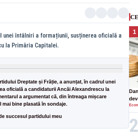
CE
1
 unei întâlniri a formațiunii, susținerea oficială a
u la Primăria Capitalei.
idului Dreptate și Frăție, a anunțat, în cadrul unei
erea oficială a candidaturii Ancăi Alexandrescu la
Dan
mentarul a argumentat că, din întreaga mișcare
dev
l mai bine plasată în sondaje.
Econ
viit
e succesul partidului meu