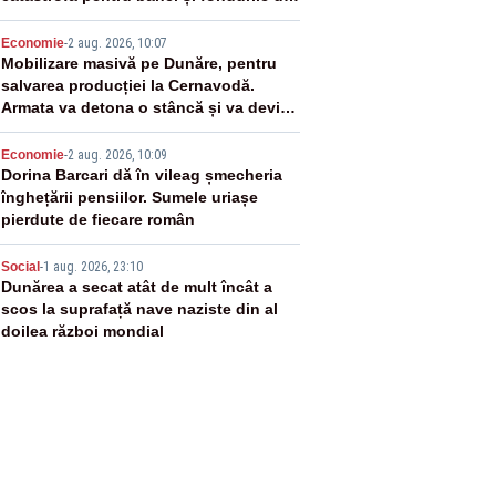
pensii
3
Economie
-
2 aug. 2026, 10:07
Mobilizare masivă pe Dunăre, pentru
salvarea producției la Cernavodă.
Armata va detona o stâncă și va devia
apa fluviului - IMAGINI AERIENE
4
Economie
-
2 aug. 2026, 10:09
Dorina Barcari dă în vileag șmecheria
înghețării pensiilor. Sumele uriașe
pierdute de fiecare român
5
Social
-
1 aug. 2026, 23:10
Dunărea a secat atât de mult încât a
scos la suprafață nave naziste din al
doilea război mondial