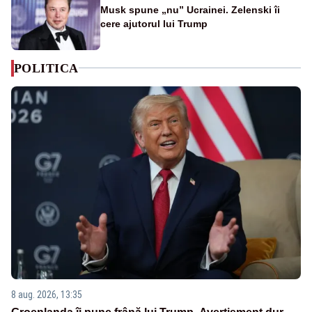
Musk spune „nu” Ucrainei. Zelenski îi
cere ajutorul lui Trump
POLITICA
8 aug. 2026, 13:35