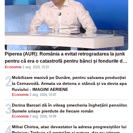
Piperea (AUR): România a evitat retrogradarea la junk
pentru că era o catastrofă pentru bănci și fondurile de
Economie
·
2 aug. 2026, 10:01
pensii
2
Mobilizare masivă pe Dunăre, pentru salvarea producției
la Cernavodă. Armata va detona o stâncă și va devia apa
fluviului - IMAGINI AERIENE
Economie
-
2 aug. 2026, 10:07
3
Dorina Barcari dă în vileag șmecheria înghețării pensiilor.
Sumele uriașe pierdute de fiecare român
Economie
-
2 aug. 2026, 10:09
4
Mihai Chirica, atac devastator la adresa progresiștilor lui
Bolojan: Trebuie să protejăm și natura, dar nu șținem