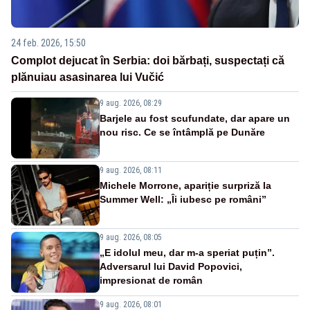
24 feb. 2026, 15:50
Complot dejucat în Serbia: doi bărbați, suspectați că
plănuiau asasinarea lui Vučić
9 aug. 2026, 08:29
Barjele au fost scufundate, dar apare un
nou risc. Ce se întâmplă pe Dunăre
9 aug. 2026, 08:11
Michele Morrone, apariție surpriză la
Summer Well: „Îi iubesc pe români”
9 aug. 2026, 08:05
„E idolul meu, dar m-a speriat puțin”.
Adversarul lui David Popovici,
impresionat de român
9 aug. 2026, 08:01