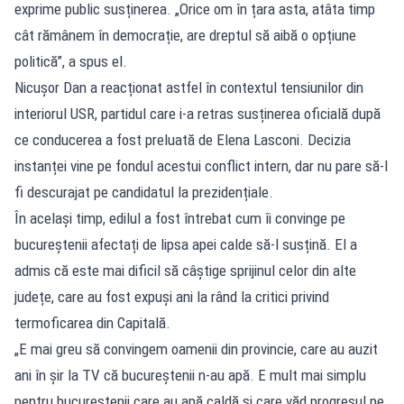
exprime public susținerea. „Orice om în țara asta, atâta timp
cât rămânem în democrație, are dreptul să aibă o opțiune
politică”, a spus el.
Nicușor Dan a reacționat astfel în contextul tensiunilor din
interiorul USR, partidul care i-a retras susținerea oficială după
ce conducerea a fost preluată de Elena Lasconi. Decizia
instanței vine pe fondul acestui conflict intern, dar nu pare să-l
fi descurajat pe candidatul la prezidențiale.
În același timp, edilul a fost întrebat cum îi convinge pe
bucureștenii afectați de lipsa apei calde să-l susțină. El a
admis că este mai dificil să câștige sprijinul celor din alte
județe, care au fost expuși ani la rând la critici privind
termoficarea din Capitală.
„E mai greu să convingem oamenii din provincie, care au auzit
ani în șir la TV că bucureștenii n-au apă. E mult mai simplu
pentru bucureștenii care au apă caldă și care văd progresul pe