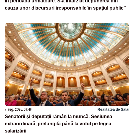
în perioada următoare. S-a întârziat depunerea din
cauza unor discursuri iresponsabile în spaţiul public”
7 aug. 2026, 09:49
Realitatea de Salaj
Senatorii și deputații rămân la muncă. Sesiunea
extraordinară, prelungită până la votul pe legea
salarizării