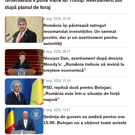
Groenlanda îi pune frână lui Trump. Avertisment dur
după planul de foraj
8 aug. 2026, 10:38
România își păstrează ratingul
recomandat investițiilor. Un semnal
pozitiv, dar și un avertisment pentru
autorități
8 aug. 2026, 08:51
Nicușor Dan, avertisment după decizia
Moody’s: „România trebuie să revină la
creștere economică”
7 aug. 2026, 15:26
PSD, replică dură pentru Bolojan:
„România este într-o situație de forță
majoră”
7 aug. 2026, 14:51
Ședința de guvern se amână pentru ora
15:00. Bolojan nu a obținut toate avizele