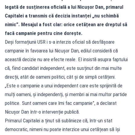
legată de susținerea oficială a lui Nicușor Dan, primarul
Capitalei a transmis că decizia instanței „nu schimbă
nimic”. Mesajul a fost clar: orice cetățean are dreptul să
facă campanie pentru cine dorește.
Deși formațiunii USR i s-a interzis oficial să desfășoare
campanie în favoarea lui Nicușor Dan, edilul consideră că
această decizie nu are efecte reale. El insistă asupra faptului
că, fiind candidat independent, este susținut din mai multe
direcții, atât de oameni politici, cât și de simpli cetățeni.
„Este o campanie a unui independent care este sprijinită de
mulți oameni, și independenți, și membri ai mai multor partide
politice. Sunt oameni care îmi fac campanie”, a declarat
Nicușor Dan într-o intervenție publică.
Primarul Capitalei a ținut să sublinieze că, într-un stat
democratic, nimeni nu poate interzice unui cetățean să își