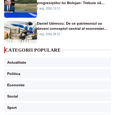
progresiștilor lui Bolojan: Trebuie să
protejăm și natura, dar nu șținem omaneii
2 aug. 2026, 10:12
în stare permanentă de alertă
Daniel Udrescu: De ce patrimoniul va
deveni conceptul central al economiei
viitoare?
2 aug. 2026, 09:22
CATEGORII POPULARE
Actualitate
Politica
Economie
Social
Sport