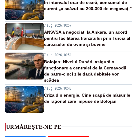
În intervalul orar de seară, consumul de
curent „a scăzut cu 200-300 de megawați”
7 aug. 2026, 10:57
ANSVSA a negociat, la Ankara, un acord
pentru facilitarea tranzitului prin Turcia al
carcaselor de ovine și bovine
7 aug. 2026, 10:51
Bolojan: Nivelul Dunării asigură o
funcționare a centralei de la Cernavodă
de patru-cinci zile dacă debitele vor
scădea
7 aug. 2026, 10:43
Criza din energie. Cine scapă de măsurile
de raționalizare impuse de Bolojan
URMĂREȘTE-NE PE