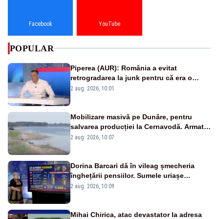
Facebook
YouTube
POPULAR
Piperea (AUR): România a evitat
retrogradarea la junk pentru că era o
catastrofă pentru bănci și fondurile de
2 aug. 2026, 10:01
pensii
Mobilizare masivă pe Dunăre, pentru
salvarea producției la Cernavodă. Armata
va detona o stâncă și va devia apa
2 aug. 2026, 10:07
fluviului - IMAGINI AERIENE
Dorina Barcari dă în vileag șmecheria
înghețării pensiilor. Sumele uriașe
pierdute de fiecare român
2 aug. 2026, 10:09
Mihai Chirica, atac devastator la adresa