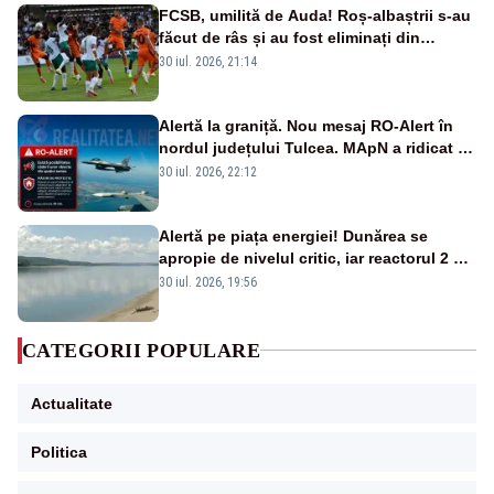
FCSB, umilită de Auda! Roș-albaștrii s-au
făcut de râs și au fost eliminați din
Conference League
30 iul. 2026, 21:14
Alertă la graniță. Nou mesaj RO-Alert în
nordul județului Tulcea. MApN a ridicat de
la sol două avioane F-16
30 iul. 2026, 22:12
Alertă pe piața energiei! Dunărea se
apropie de nivelul critic, iar reactorul 2 de
la Cernavodă ar putea fi oprit
30 iul. 2026, 19:56
CATEGORII POPULARE
Actualitate
Politica