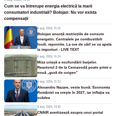
Cum se va întrerupe energia electrică la marii
consumatori industriali? Bolojan: Nu vor exista
compensații
6 aug. 2026, 15:33
Bolojan anunță restricțiile de consum
energetic. Centralele pe combustibili
fosili, repornite. La ore de vârf se va apela
la importuri - LIVE TEXT
6 aug. 2026, 15:24
Miza uriașă a scufundării barjelor.
Reactorul 2 de la Cernavodă poate primi o
nouă „gură de oxigen”
6 aug. 2026, 15:23
Alexandru Nazare, veste bună: Economia
României va crește în 2027, iar inflația va
scădea
6 aug. 2026, 14:43
CNAIR avertizează asupra unui portal