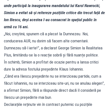
unde participă la inaugurarea mandatului lui Karol Nawrocki,
Simion a evitat să-și reitereze pozițiile critice din trecut față de
Ion Iliescu, deși acestea l-au consacrat în spațiul public în
urmă cu 16 ani.
„Noi, creștinii, spunem că a plecat la Dumnezeu. Noi,
conducerea AUR, nu dorim să facem alte comentarii.
Dumnezeu să-l ierte!”, a declarat George Simion la Realitatea
Plus, limitându-se la o reacție sobră și fără nuanțe politice.
În schimb, Simion a profitat de ocazie pentru a lansa critici
dure la adresa fostului președinte Klaus Iohannis.
„Când era Iliescu președinte nu se interziceau partide, cum a
făcut Iohannis, nu se interziceau site-uri, nu se anulau alegeri”,
a afirmat Simion, fără a răspunde direct dacă îl consideră pe
Iliescu un președinte mai bun.
Declarațiile reținute vin în contrast puternic cu pozițiile