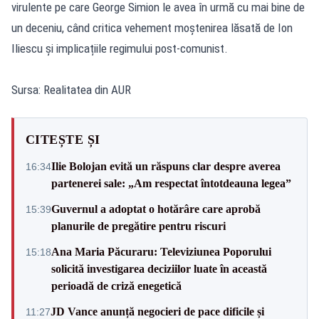
virulente pe care George Simion le avea în urmă cu mai bine de
un deceniu, când critica vehement moștenirea lăsată de Ion
Iliescu și implicațiile regimului post-comunist.
Sursa: Realitatea din AUR
CITEȘTE ȘI
Ilie Bolojan evită un răspuns clar despre averea
16:34
partenerei sale: „Am respectat întotdeauna legea”
Guvernul a adoptat o hotărâre care aprobă
15:39
planurile de pregătire pentru riscuri
Ana Maria Păcuraru: Televiziunea Poporului
15:18
solicită investigarea deciziilor luate în această
perioadă de criză enegetică
JD Vance anunță negocieri de pace dificile și
11:27