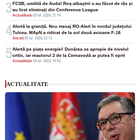
3
FCSB, umilită de Auda! Roș-albaștrii s-au făcut de râs și
au fost eliminați din Conference League
Actualitate
-
30 iul. 2026, 21:14
4
Alertă la graniță. Nou mesaj RO-Alert în nordul județului
Tulcea. MApN a ridicat de la sol două avioane F-16
Social
-
30 iul. 2026, 22:12
5
Alertă pe piața energiei! Dunărea se apropie de nivelul
critic, iar reactorul 2 de la Cernavodă ar putea fi oprit
Actualitate
-
30 iul. 2026, 19:56
ACTUALITATE