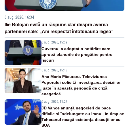
6 aug. 2026, 16:34
Ilie Bolojan evită un răspuns clar despre averea
partenerei sale: „Am respectat întotdeauna legea”
6 aug. 2026, 15:39
Guvernul a adoptat o hotărâre care
aprobă planurile de pregătire pentru
riscuri
6 aug. 2026, 15:18
Ana Maria Păcuraru: Televiziunea
Poporului solicită investigarea deciziilor
luate în această perioadă de criză
enegetică
6 aug. 2026, 11:27
JD Vance anunță negocieri de pace
dificile și îndelungate cu Iranul, în timp ce
Teheranul neagă existența discuțiilor cu
SUA