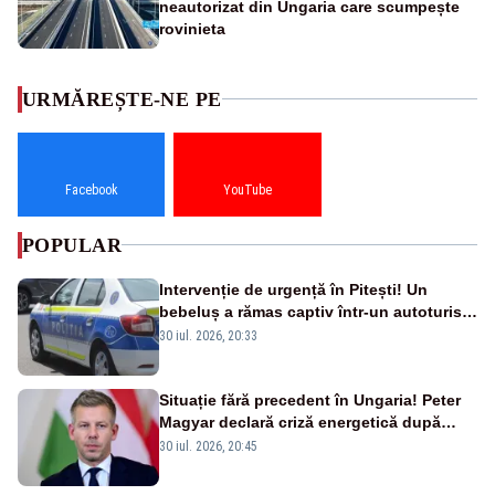
neautorizat din Ungaria care scumpește
rovinieta
URMĂREȘTE-NE PE
Facebook
YouTube
POPULAR
Intervenție de urgență în Pitești! Un
bebeluș a rămas captiv într-un autoturism
din cauza unei defecțiuni
30 iul. 2026, 20:33
Situație fără precedent în Ungaria! Peter
Magyar declară criză energetică după
oprirea centralei de la Paks
30 iul. 2026, 20:45