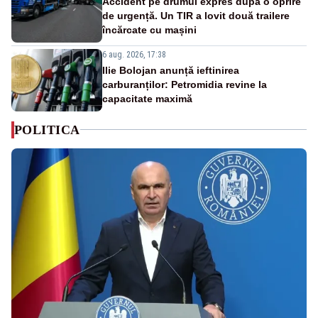
Accident pe drumul expres după o oprire
de urgență. Un TIR a lovit două trailere
încărcate cu mașini
6 aug. 2026, 17:38
Ilie Bolojan anunță ieftinirea
carburanților: Petromidia revine la
capacitate maximă
POLITICA