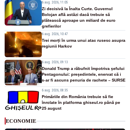
6 aug. 2026, 11:05
Zi decisivă la Înalta Curte. Guvernul
Bolojan află astăzi dacă trebuie să
plătească aproape un miliard de euro
grefierilor
6 aug. 2026, 10:47
Trei morți în urma unui atac rusesc asupra
regiunii Harkov
6 aug. 2026, 09:13
Donald Trump a răbufnit împotriva șefului
Pentagonului: președintele, enervat că i
s-ar fi ascuns penuria de rachete – SURSE
6 aug. 2026, 08:35
Primăriile din România trebuie să fie
înrolate în platforma ghiseul.ro până pe
25 august
ECONOMIE