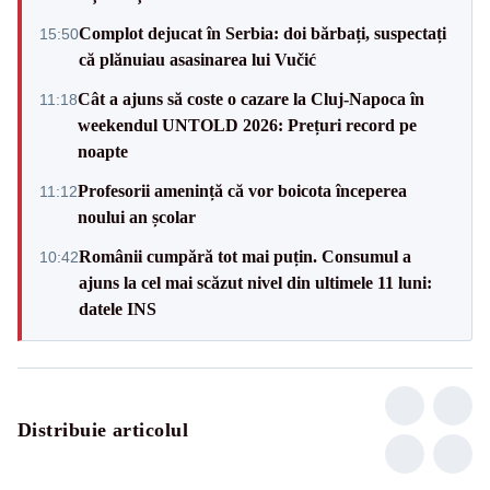
Complot dejucat în Serbia: doi bărbați, suspectați
15:50
că plănuiau asasinarea lui Vučić
Cât a ajuns să coste o cazare la Cluj-Napoca în
11:18
weekendul UNTOLD 2026: Prețuri record pe
noapte
Profesorii amenință că vor boicota începerea
11:12
noului an școlar
Românii cumpără tot mai puțin. Consumul a
10:42
ajuns la cel mai scăzut nivel din ultimele 11 luni:
datele INS
Distribuie articolul