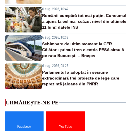
6 aug. 2026, 10:42
Românii cumpără tot mai puțin. Consumul
a ajuns la cel mai scăzut nivel din ultimele
11 luni: datele INS
6 aug. 2026, 10:38
Schimbare de ultim moment la CFR
Călători: primul tren electric PESA circulă
pe ruta București – Brașov
6 aug. 2026, 08:28
Parlamentul a adoptat în sesiune
extraordinară trei proiecte de lege care
reprezintă jaloane din PNRR
URMĂREȘTE-NE PE
Facebook
YouTube