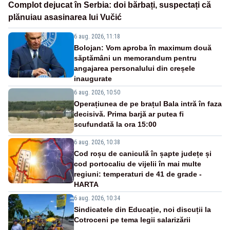
Complot dejucat în Serbia: doi bărbați, suspectați că
plănuiau asasinarea lui Vučić
6 aug. 2026, 11:18
Bolojan: Vom aproba în maximum două
săptămâni un memorandum pentru
angajarea personalului din creșele
inaugurate
6 aug. 2026, 10:50
Operațiunea de pe brațul Bala intră în faza
decisivă. Prima barjă ar putea fi
scufundată la ora 15:00
6 aug. 2026, 10:38
Cod roșu de caniculă în șapte județe și
cod portocaliu de vijelii în mai multe
regiuni: temperaturi de 41 de grade -
HARTA
6 aug. 2026, 10:34
Sindicatele din Educație, noi discuții la
Cotroceni pe tema legii salarizării