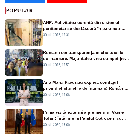
POPULAR
ANP: Activitatea curentă din sistemul
penitenciar se desfăşoară în parametri
normali
30 iul. 2026, 12:31
Românii cer transparență în cheltuielile
de înarmare. Majoritatea vrea competiție
reală și industrie locală – SONDAJ
30 iul. 2026, 12:53
Ana Maria Păcuraru explică sondajul
privind cheltuielile de înarmare: Românii
cer transparență în achiziții și un echilibru
30 iul. 2026, 13:06
între partenerii externi
Prima vizită externă a premierului Vasile
Tofan: întâlnire la Palatul Cotroceni cu
președintele Nicușor Dan
30 iul. 2026, 13:06