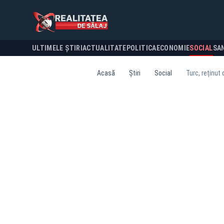
ULTIMELE ȘTIRI
ACTUALITATE
POLITICA
ECONOMIE
SOCIAL
SA
Acasă
Știri
Social
Turc, reținut 