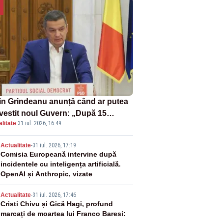
in Grindeanu anunță când ar putea
învestit noul Guvern: „După 15
litate
·
31 iul. 2026, 16:49
ust sunt șanse mai mari”
2
Actualitate
-
31 iul. 2026, 17:19
Comisia Europeană intervine după
incidentele cu inteligența artificială.
OpenAI și Anthropic, vizate
3
Actualitate
-
31 iul. 2026, 17:46
Cristi Chivu și Gică Hagi, profund
marcați de moartea lui Franco Baresi: