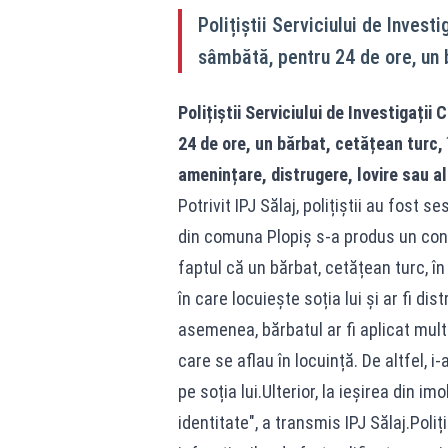
Polițiștii Serviciului de Investi
sâmbătă, pentru 24 de ore, un 
Polițiștii Serviciului de Investigații
24 de ore, un bărbat, cetățean turc, 
amenințare, distrugere, lovire sau alt
Potrivit IPJ Sălaj, polițiștii au fost 
din comuna Plopiș s-a produs un confli
faptul că un bărbat, cetățean turc, în
în care locuiește soția lui și ar fi d
asemenea, bărbatul ar fi aplicat multip
care se aflau în locuință. De altfel, i
pe soția lui.Ulterior, la ieșirea din im
identitate", a transmis IPJ Sălaj.Poli