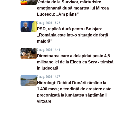
Vedeta de la Survivor, mărturisire
emoționantă după moartea lui Mircea
Lucescu: „Am plâns”
7 aug. 2026, 15:26
PSD, replică dură pentru Bolojan:
„România este într-o situație de forță
majoră”
7 aug. 2026, 14:41
Directoarea care a delapidat peste 4,5
milioane lei de la Electrica Serv - trimisă
în judecată
7 aug. 2026, 14:37
Hidrologi: Debitul Dunării rămâne la
1.400 mc/s; o tendință de creștere este
preconizată la jumătatea săptămânii
viitoare