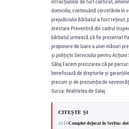
infracțiunilor de furt calificat, ameni
domiciliu, continuând cercetările în ved
prejudiciului.Bărbatul a fost reținut, 
Arestare Preventivă din cadrul Inspect
bărbatul urmează să fie prezentat Pa
propunere de luare a unei măsuri preve
și polițiștii Serviciului pentru Acțiu
Sălaj.Facem precizarea că pe parcurs
beneficiază de drepturile și garanți
precum și de prezumția de nevinovăț
Sursa: Realitatea de Salaj
CITEȘTE ȘI
Complot dejucat în Serbia: doi 
15:50