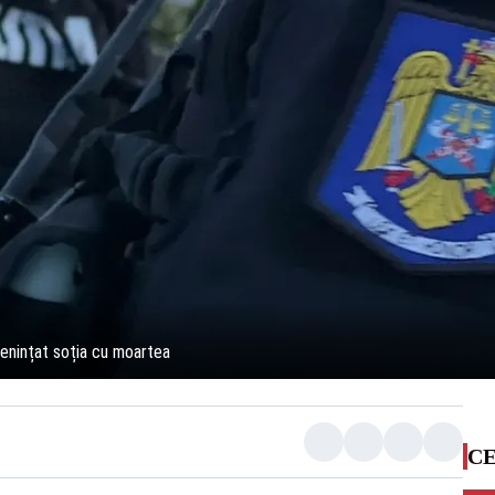
amenințat soția cu moartea
CE