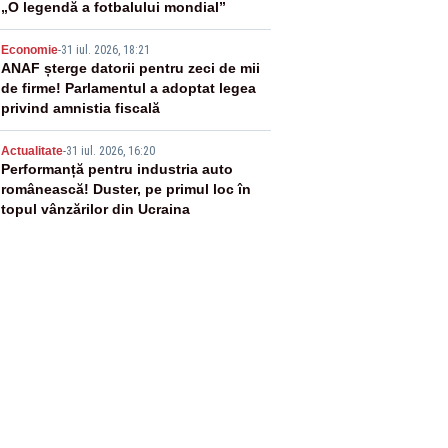
„O legendă a fotbalului mondial”
4
Economie
-
31 iul. 2026, 18:21
ANAF șterge datorii pentru zeci de mii
de firme! Parlamentul a adoptat legea
privind amnistia fiscală
5
Actualitate
-
31 iul. 2026, 16:20
Performanță pentru industria auto
românească! Duster, pe primul loc în
topul vânzărilor din Ucraina