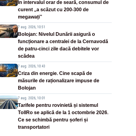
În intervalul orar de seară, consumul de
curent „a scăzut cu 200-300 de
megawați”
7 aug. 2026, 10:51
Bolojan: Nivelul Dunării asigură o
funcționare a centralei de la Cernavodă
de patru-cinci zile dacă debitele vor
scădea
7 aug. 2026, 10:43
Criza din energie. Cine scapă de
măsurile de raționalizare impuse de
Bolojan
7 aug. 2026, 10:01
Tarifele pentru rovinietă și sistemul
TollRo se aplică de la 1 octombrie 2026.
Ce se schimbă pentru șoferi și
transportatori