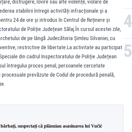
nțare, distrugere, lovire sau alte violențe, violare de
erea stabilirii întregii activități infracționale și a
pentru 24 de ore și introdus în Centrul de Reținere și
oratului de Poliție Județean Sălaj.În cursul acestei zile,
rchetului de pe lângă Judecătoria Șimleu Silvaniei, cu
ntive, restrictive de libertate.La activitate au participat
ni Speciale din cadrul Inspectoratului de Poliție Județean
ul întregului proces penal, persoanele cercetate
ile procesuale prevăzute de Codul de procedură penală,
ie.
bărbați, suspectați că plănuiau asasinarea lui Vučić