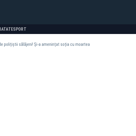
NATATE
SPORT
de polițiștii sălăjeni! Și-a amenințat soția cu moartea