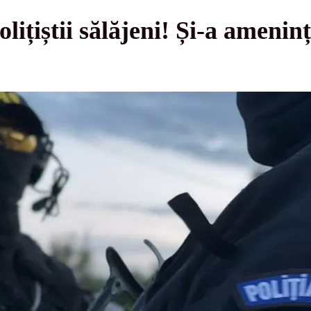
olițiștii sălăjeni! Și-a ameninț