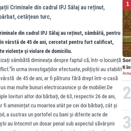
1
gații Criminale din cadrul IPJ Sălaj au reținut,
bărbat, cetățean turc,
 Criminale din cadrul IPJ Sălaj au reținut, sâmbătă, pentru
în vârstă de 45 de ani, cercetat pentru furt calificat,
e violențe și violare de domiciliu.
sesizați sâmbătă dimineața despre faptul că, într-o locuință
Sor
fi 
ct."În urma investigațiilor efectuate, polițiștii au stabilit
Actua
aug
 vârstă de 45 de ani, ar fi pătruns fără drept într-o casă
istrus mai multe bunuri electrocasnice și de mobilier.De
le lovituri altor doi bărbați, de 63, respectiv 26 de ani,
-ar fi amenințat cu moartea atât pe cei doi bărbați, cât și
obil, a sustras un portofel cu bani și diferite acte de
țiștii au întocmit un dosar penal sub aspectul săvârșirii