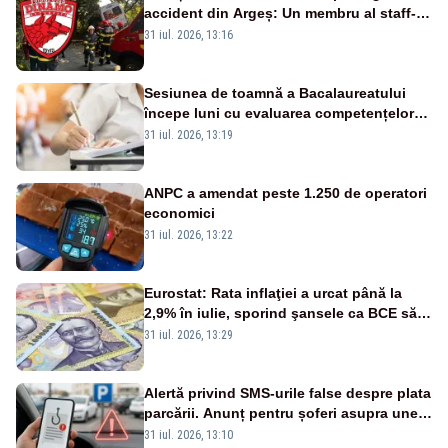
accident din Argeș: Un membru al staff-
ului medical a murit, antrenorul Adrian
31 iul. 2026, 13:16
Ropotan este în spital
Sesiunea de toamnă a Bacalaureatului
începe luni cu evaluarea competențelor
orale la Limba română
31 iul. 2026, 13:19
ANPC a amendat peste 1.250 de operatori
economici
31 iul. 2026, 13:22
Eurostat: Rata inflaţiei a urcat până la
2,9% în iulie, sporind şansele ca BCE să
majoreze dobânda
31 iul. 2026, 13:29
Alertă privind SMS-urile false despre plata
parcării. Anunț pentru șoferi asupra unei
noi metode de fraudă online
31 iul. 2026, 13:10