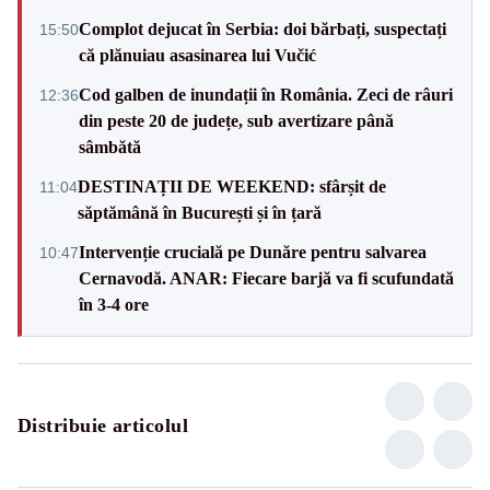
Complot dejucat în Serbia: doi bărbați, suspectați
15:50
că plănuiau asasinarea lui Vučić
Cod galben de inundații în România. Zeci de râuri
12:36
din peste 20 de județe, sub avertizare până
sâmbătă
DESTINAȚII DE WEEKEND: sfârșit de
11:04
săptămână în București și în țară
Intervenție crucială pe Dunăre pentru salvarea
10:47
Cernavodă. ANAR: Fiecare barjă va fi scufundată
în 3-4 ore
Distribuie articolul