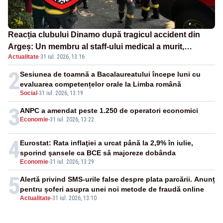
Reacția clubului Dinamo după tragicul accident din
Argeș: Un membru al staff-ului medical a murit,
Actualitate
·
31 iul. 2026, 13:16
antrenorul Adrian Ropotan este în spital
2
Sesiunea de toamnă a Bacalaureatului începe luni cu
evaluarea competențelor orale la Limba română
Social
-
31 iul. 2026, 13:19
3
ANPC a amendat peste 1.250 de operatori economici
Economie
-
31 iul. 2026, 13:22
4
Eurostat: Rata inflaţiei a urcat până la 2,9% în iulie,
sporind şansele ca BCE să majoreze dobânda
Economie
-
31 iul. 2026, 13:29
5
Alertă privind SMS-urile false despre plata parcării. Anunț
pentru șoferi asupra unei noi metode de fraudă online
Actualitate
-
31 iul. 2026, 13:10