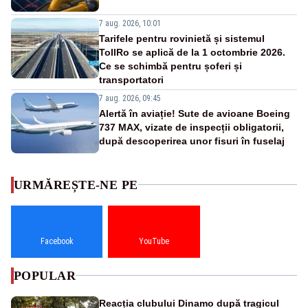
7 aug. 2026, 10:01
Tarifele pentru rovinietă și sistemul
TollRo se aplică de la 1 octombrie 2026.
Ce se schimbă pentru șoferi și
transportatori
7 aug. 2026, 09:45
Alertă în aviație! Sute de avioane Boeing
737 MAX, vizate de inspecții obligatorii,
după descoperirea unor fisuri în fuselaj
URMĂREȘTE-NE PE
Facebook
YouTube
POPULAR
Reacția clubului Dinamo după tragicul