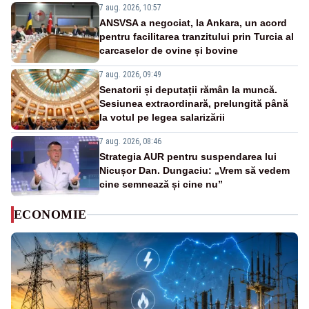
7 aug. 2026, 10:57
ANSVSA a negociat, la Ankara, un acord
pentru facilitarea tranzitului prin Turcia al
carcaselor de ovine și bovine
7 aug. 2026, 09:49
Senatorii și deputații rămân la muncă.
Sesiunea extraordinară, prelungită până
la votul pe legea salarizării
7 aug. 2026, 08:46
Strategia AUR pentru suspendarea lui
Nicușor Dan. Dungaciu: „Vrem să vedem
cine semnează și cine nu”
ECONOMIE