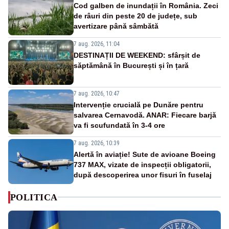
Cod galben de inundații în România. Zeci
de râuri din peste 20 de județe, sub
avertizare până sâmbătă
7 aug. 2026, 11:04
DESTINAȚII DE WEEKEND: sfârșit de
săptămână în București și în țară
7 aug. 2026, 10:47
Intervenție crucială pe Dunăre pentru
salvarea Cernavodă. ANAR: Fiecare barjă
va fi scufundată în 3-4 ore
7 aug. 2026, 10:39
Alertă în aviație! Sute de avioane Boeing
737 MAX, vizate de inspecții obligatorii,
după descoperirea unor fisuri în fuselaj
POLITICA