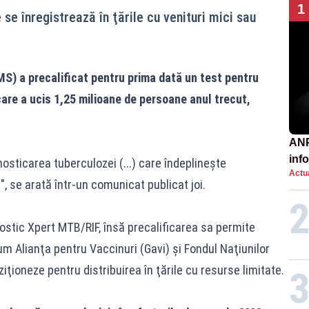
1
se înregistrează în ţările cu venituri mici sau
S) a precalificat pentru prima dată un test pentru
are a ucis 1,25 milioane de persoane anul trecut,
ANP
inf
osticarea tuberculozei (...) care îndeplineşte
Actua
păt
, se arată într-un comunicat publicat joi.
stic Xpert MTB/RIF, însă precalificarea sa permite
um Alianţa pentru Vaccinuri (Gavi) şi Fondul Naţiunilor
ziţioneze pentru distribuirea în ţările cu resurse limitate.