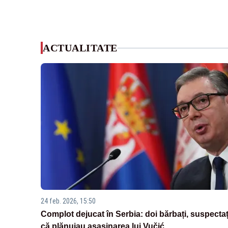
ACTUALITATE
24 feb. 2026, 15:50
Complot dejucat în Serbia: doi bărbați, suspectaț
că plănuiau asasinarea lui Vučić