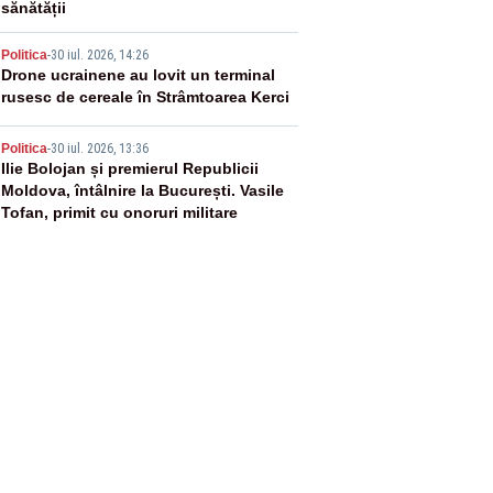
sănătății
4
Politica
-
30 iul. 2026, 14:26
Drone ucrainene au lovit un terminal
rusesc de cereale în Strâmtoarea Kerci
5
Politica
-
30 iul. 2026, 13:36
Ilie Bolojan și premierul Republicii
Moldova, întâlnire la București. Vasile
Tofan, primit cu onoruri militare