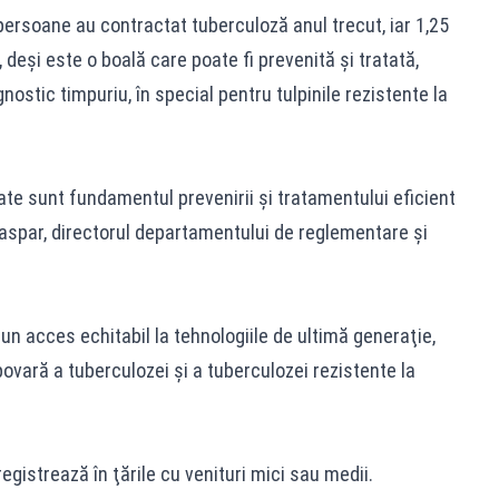
 persoane au contractat tuberculoză anul trecut, iar 1,25
deşi este o boală care poate fi prevenită şi tratată,
ostic timpuriu, în special pentru tulpinile rezistente la
tate sunt fundamentul prevenirii şi tratamentului eficient
Gaspar, directorul departamentului de reglementare şi
un acces echitabil la tehnologiile de ultimă generaţie,
vară a tuberculozei şi a tuberculozei rezistente la
gistrează în ţările cu venituri mici sau medii.