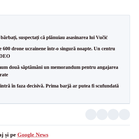
bărbați, suspectați că plănuiau asasinarea lui Vučić
te 600 drone ucrainene într-o singură noapte. Un centru
VIDEO
mum două săptămâni un memorandum pentru angajarea
rate
ntră în faza decisivă. Prima barjă ar putea fi scufundată
aj și pe
Google News