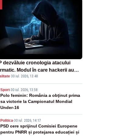
 dezvăluie cronologia atacului
ormatic. Modul în care hackerii au
litate
·
30 iul. 2026, 13:48
runs în rețea rămâne necunoscut
2
Sport
-
30 iul. 2026, 13:58
Polo feminin: România a obţinut prima
sa victorie la Campionatul Mondial
Under-16
3
Politica
-
30 iul. 2026, 14:17
PSD cere sprijinul Comisiei Europene
pentru PNRR și protejarea educației și