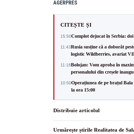
AGERPRES
CITEȘTE ȘI
Complot dejucat în Serbia: doi 
15:50
Rusia susține că a doborât pes
11:43
logistic Wildberries, avariat 
Bolojan: Vom aproba în maxi
11:18
personalului din creșele inaugu
Operațiunea de pe brațul Bala i
10:50
la ora 15:00
Distribuie articolul
Urmărește știrile Realitatea de Sal