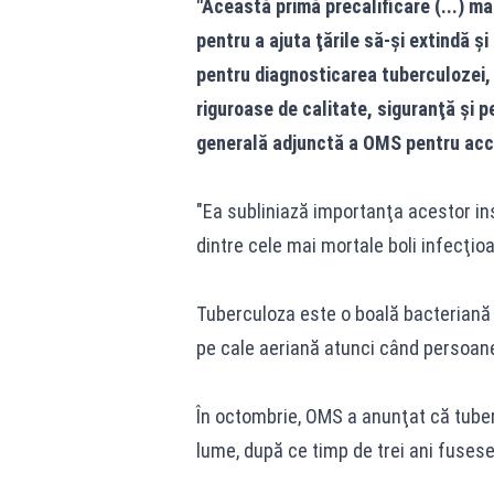
"Această primă precalificare (...) m
pentru a ajuta ţările să-şi extindă ş
pentru diagnosticarea tuberculozei,
riguroase de calitate, siguranţă şi 
generală adjunctă a OMS pentru acc
"Ea subliniază importanţa acestor in
dintre cele mai mortale boli infecţio
Tuberculoza este o boală bacteriană
pe cale aeriană atunci când persoane
În octombrie, OMS a anunţat că tuber
lume, după ce timp de trei ani fuses