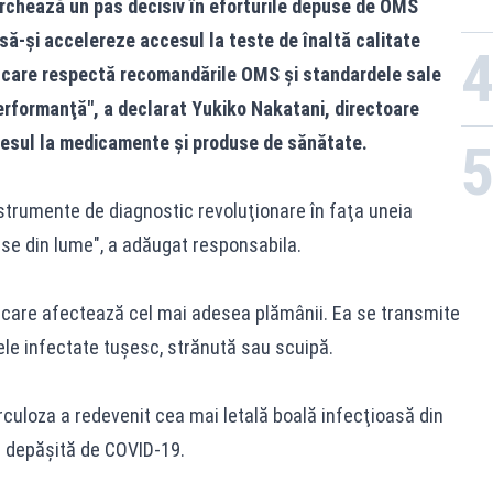
archează un pas decisiv în eforturile depuse de OMS
i să-şi accelereze accesul la teste de înaltă calitate
 care respectă recomandările OMS şi standardele sale
performanţă", a declarat Yukiko Nakatani, directoare
esul la medicamente şi produse de sănătate.
strumente de diagnostic revoluţionare în faţa uneia
ase din lume", a adăugat responsabila.
 care afectează cel mai adesea plămânii. Ea se transmite
le infectate tuşesc, strănută sau scuipă.
culoza a redevenit cea mai letală boală infecţioasă din
e depăşită de COVID-19.