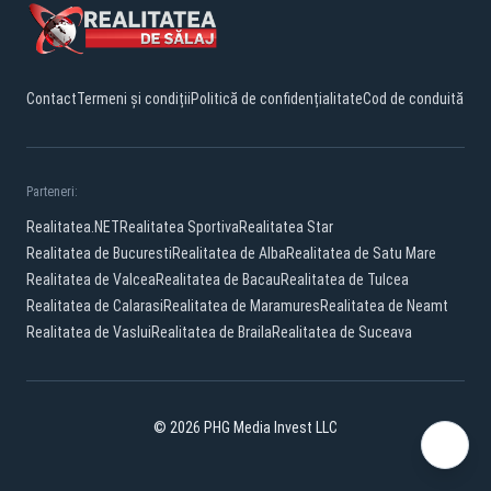
Contact
Termeni și condiții
Politică de confidențialitate
Cod de conduită
Parteneri:
Realitatea.NET
Realitatea Sportiva
Realitatea Star
Realitatea de Bucuresti
Realitatea de Alba
Realitatea de Satu Mare
Realitatea de Valcea
Realitatea de Bacau
Realitatea de Tulcea
Realitatea de Calarasi
Realitatea de Maramures
Realitatea de Neamt
Realitatea de Vaslui
Realitatea de Braila
Realitatea de Suceava
© 2026 PHG Media Invest LLC
Facebook
YouTube