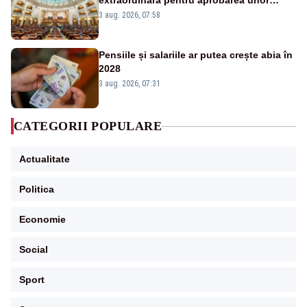
extraordinară pentru aprobarea unor
jaloane din PNRR
3 aug. 2026, 07:58
Pensiile și salariile ar putea crește abia în
2028
3 aug. 2026, 07:31
CATEGORII POPULARE
Actualitate
Politica
Economie
Social
Sport