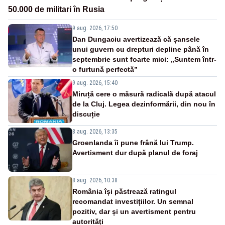
50.000 de militari în Rusia
9 aug. 2026, 17:50
Dan Dungaciu avertizează că șansele
unui guvern cu drepturi depline până în
septembrie sunt foarte mici: „Suntem într-
o furtună perfectă”
9 aug. 2026, 15:40
Miruță cere o măsură radicală după atacul
de la Cluj. Legea dezinformării, din nou în
discuție
8 aug. 2026, 13:35
Groenlanda îi pune frână lui Trump.
Avertisment dur după planul de foraj
8 aug. 2026, 10:38
România își păstrează ratingul
recomandat investițiilor. Un semnal
pozitiv, dar și un avertisment pentru
autorități