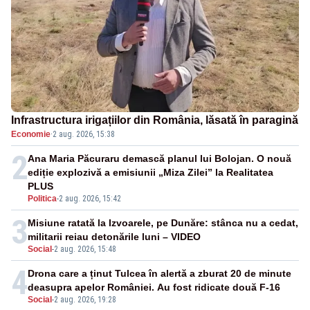
Infrastructura irigațiilor din România, lăsată în paragină
Economie
·
2 aug. 2026, 15:38
2
Ana Maria Păcuraru demască planul lui Bolojan. O nouă
ediție explozivă a emisiunii „Miza Zilei” la Realitatea
PLUS
Politica
-
2 aug. 2026, 15:42
3
Misiune ratată la Izvoarele, pe Dunăre: stânca nu a cedat,
militarii reiau detonările luni – VIDEO
Social
-
2 aug. 2026, 15:48
4
Drona care a ținut Tulcea în alertă a zburat 20 de minute
deasupra apelor României. Au fost ridicate două F-16
Social
-
2 aug. 2026, 19:28