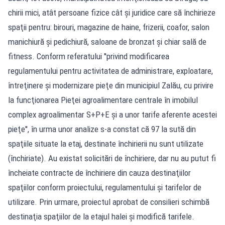
chirii mici, atât persoane fizice cât şi juridice care să închirieze
spaţii pentru: birouri, magazine de haine, frizerii, coafor, salon
manichiură şi pedichiură, saloane de bronzat şi chiar sală de
fitness. Conform referatului ''privind modificarea
regulamentului pentru activitatea de administrare, exploatare,
întreţinere şi modernizare pieţe din municipiul Zalău, cu privire
la funcţionarea Pieţei agroalimentare centrale în imobilul
complex agroalimentar S+P+E şi a unor tarife aferente acestei
pieţe'', în urma unor analize s-a constat că 97 la sută din
spaţiile situate la etaj, destinate închirierii nu sunt utilizate
(închiriate). Au existat solicitări de închiriere, dar nu au putut fi
încheiate contracte de închiriere din cauza destinaţiilor
spaţiilor conform proiectului, regulamentului şi tarifelor de
utilizare. Prin urmare, proiectul aprobat de consilieri schimbă
destinaţia spaţiilor de la etajul halei şi modifică tarifele.