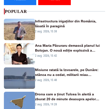
POPULAR
Infrastructura irigațiilor din România,
lăsată în paragină
2 aug. 2026, 15:38
Ana Maria Păcuraru demască planul lui
Bolojan. O nouă ediție explozivă a
emisiunii „Miza Zilei” la Realitatea PLUS
2 aug. 2026, 15:42
Misiune ratată la Izvoarele, pe Dunăre:
stânca nu a cedat, militarii reiau
detonările luni – VIDEO
2 aug. 2026, 15:48
Drona care a ținut Tulcea în alertă a
zburat 20 de minute deasupra apelor
României. Au fost ridicate două F-16
2 aug. 2026, 19:28