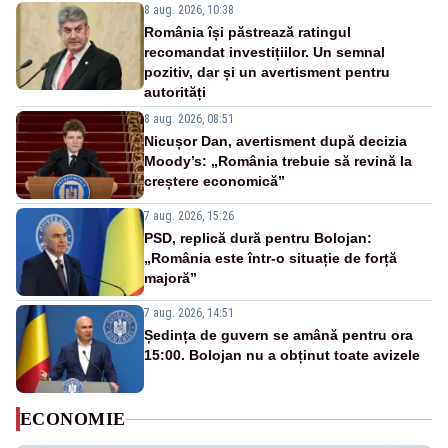
8 aug. 2026, 10:38
România își păstrează ratingul
recomandat investițiilor. Un semnal
pozitiv, dar și un avertisment pentru
autorități
8 aug. 2026, 08:51
Nicușor Dan, avertisment după decizia
Moody’s: „România trebuie să revină la
creștere economică”
7 aug. 2026, 15:26
PSD, replică dură pentru Bolojan:
„România este într-o situație de forță
majoră”
7 aug. 2026, 14:51
Ședința de guvern se amână pentru ora
15:00. Bolojan nu a obținut toate avizele
ECONOMIE