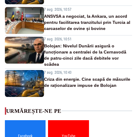
7 aug. 2026, 10:57
ANSVSA a negociat, la Ankara, un acord
pentru facilitarea tranzitului prin Turcia al
carcaselor de ovine și bovine
7 aug. 2026, 10:51
Bolojan: Nivelul Dunării asigură o
funcționare a centralei de la Cernavodă
de patru-cinci zile dacă debitele vor
scădea
7 aug. 2026, 10:43
Criza din energie. Cine scapă de măsurile
de raționalizare impuse de Bolojan
URMĂREȘTE-NE PE
Facebook
YouTube