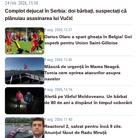
24 feb. 2026, 15:50
Complot dejucat în Serbia: doi bărbați, suspectați că
plănuiau asasinarea lui Vučić
9 aug. 2026, 13:37
Darius Olaru a spart gheața în Belgia! Gol
superb pentru Union Saint-Gilloise
9 aug. 2026, 12:45
Măsură de urgență în Marea Neagră.
Turcia cere oprirea atacurilor asupra
navelor
9 aug. 2026, 12:16
Alertă pe Vârful Moldoveanu. Un bărbat
de 80 de ani a dispărut în timpul coborârii
9 aug. 2026, 11:40
Reactorul 2, salvat pentru încă 9 zile.
Anunțul făcut de Radu Miruță