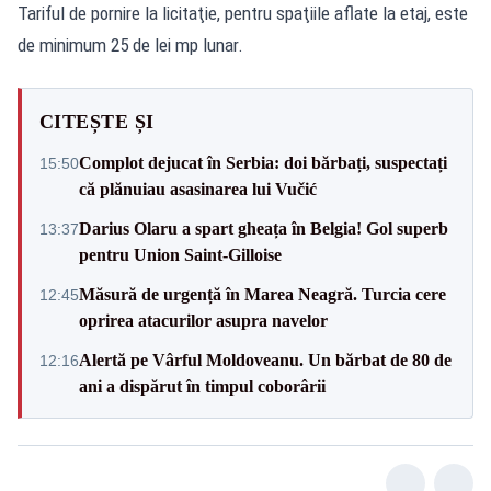
Tariful de pornire la licitaţie, pentru spaţiile aflate la etaj, este
de minimum 25 de lei mp lunar.
CITEȘTE ȘI
Complot dejucat în Serbia: doi bărbați, suspectați
15:50
că plănuiau asasinarea lui Vučić
Darius Olaru a spart gheața în Belgia! Gol superb
13:37
pentru Union Saint-Gilloise
Măsură de urgență în Marea Neagră. Turcia cere
12:45
oprirea atacurilor asupra navelor
Alertă pe Vârful Moldoveanu. Un bărbat de 80 de
12:16
ani a dispărut în timpul coborârii