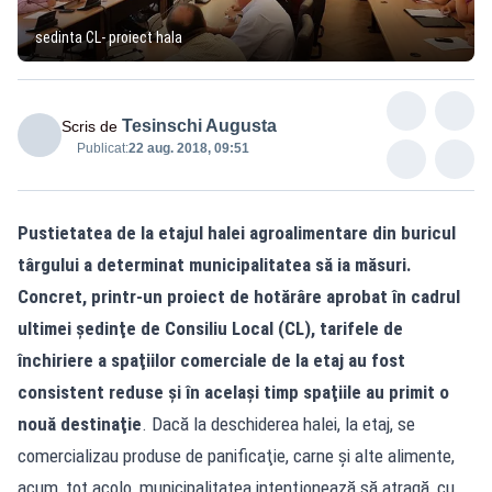
sedinta CL- proiect hala
Tesinschi Augusta
Scris de
Publicat:
22 aug. 2018, 09:51
Pustietatea de la etajul halei agroalimentare din buricul
târgului a determinat municipalitatea să ia măsuri.
Concret, printr-un proiect de hotărâre aprobat în cadrul
ultimei şedinţe de Consiliu Local (CL), tarifele de
închiriere a spaţiilor comerciale de la etaj au fost
consistent reduse şi în acelaşi timp spaţiile au primit o
nouă destinaţie
. Dacă la deschiderea halei, la etaj, se
comercializau produse de panificaţie, carne şi alte alimente,
acum, tot acolo, municipalitatea intenţionează să atragă, cu